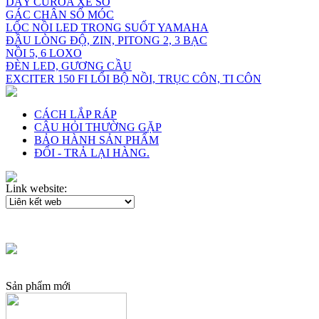
DÂY CUROA XE SỐ
GÁC CHÂN SỐ MÓC
LỐC NỒI LED TRONG SUỐT YAMAHA
ĐẦU LÒNG ĐỘ, ZIN, PITONG 2, 3 BẠC
NỒI 5, 6 LOXO
ĐÈN LED, GƯƠNG CẦU
EXCITER 150 FI LỔI BỘ NỒI, TRỤC CÔN, TI CÔN
CÁCH LẮP RÁP
CÂU HỎI THƯỜNG GẶP
BẢO HÀNH SẢN PHẨM
ĐỔI - TRẢ LẠI HÀNG.
Link website:
Sản phẩm mới