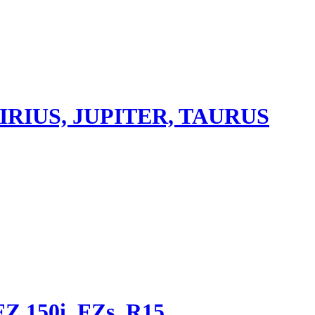
IRIUS, JUPITER, TAURUS
150i, FZs, R15