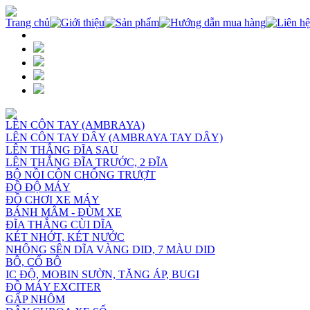
Trang chủ
Giới thiệu
Sản phẩm
Hướng dẫn mua hàng
Liên hệ
LÊN CÔN TAY (AMBRAYA)
LÊN CÔN TAY DÂY (AMBRAYA TAY DÂY)
LÊN THẮNG ĐĨA SAU
LÊN THẮNG ĐĨA TRƯỚC, 2 ĐĨA
BỘ NỒI CÔN CHỐNG TRƯỢT
ĐỒ ĐỘ MÁY
ĐỒ CHƠI XE MÁY
BÁNH MÂM - ĐÙM XE
ĐĨA THẮNG CÙI DĨA
KÉT NHỚT, KÉT NƯỚC
NHÔNG SÊN DĨA VÀNG DID, 7 MÀU DID
BÔ, CỔ BÔ
IC ĐỘ, MOBIN SƯỜN, TĂNG ÁP, BUGI
ĐỒ MÁY EXCITER
GẤP NHÔM