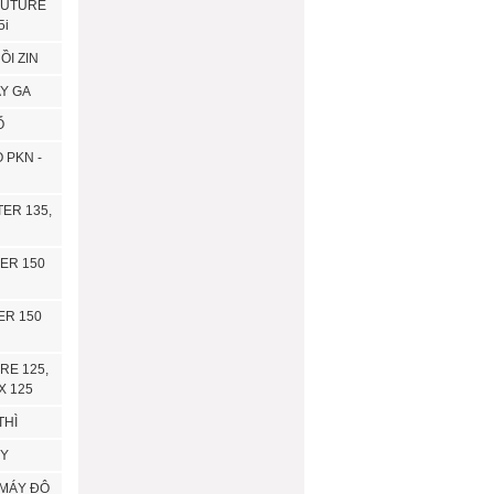
FUTURE
5i
ỒI ZIN
AY GA
Ố
 PKN -
TER 135,
ER 150
ER 150
RE 125,
X 125
THÌ
ÁY
 MÁY ĐỘ