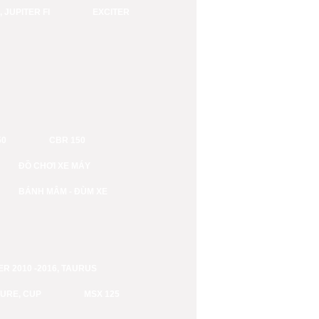
 JUPITER FI
EXCITER
50
CBR 150
ĐỒ CHƠI XE MÁY
BÁNH MÂM - ĐÙM XE
TER 2010 -2016, TAURUS
TURE, CUP
MSX 125