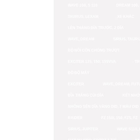
WAVE 100, S 110
DREAM 100, 
TAURUS, LEXAM
XE KHÁC
LÊN THẮNG ĐĨA TRƯỚC, 2 ĐĨA
WAVE, DREAM
SIRIUS, TAURU
BỘ NỒI CÔN CHỐNG TRƯỢT
EXCITER 135, 150, 155VVA
TR
ĐỒ ĐỘ MÁY
EXCITER
WAVE, DREAM, FUT
ĐĨA THẮNG CÙI DĨA
KÉT NHỚ
NHÔNG SÊN DĨA VÀNG DID, 7 MÀU DID
RAIDER
FZ 150I, 150, FZS, FZ
SIRIUS, JUPITER
WAVE S110, 