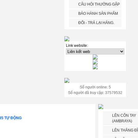
CÂU HỎI THƯỜNG GẶP
BẢO HÀNH SẢN PHẨM
ĐỔI - TRẢ LẠI HÀNG.
Link website:
Số người online: 5
Số người đã truy cập: 37579532
LÊN CÔN TAY
35 TỰ ĐỘNG
(AMBRAYA)
LÊN THẮNG Đ