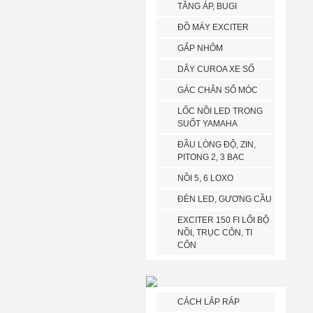
TĂNG ÁP, BUGI
ĐỒ MÁY EXCITER
GẤP NHÔM
DÂY CUROA XE SỐ
GÁC CHÂN SỐ MÓC
LỐC NỒI LED TRONG
SUỐT YAMAHA
ĐẦU LÒNG ĐỘ, ZIN,
PITONG 2, 3 BẠC
NỒI 5, 6 LOXO
ĐÈN LED, GƯƠNG CẦU
EXCITER 150 FI LỔI BỘ
NỒI, TRỤC CÔN, TI
CÔN
CÁCH LẮP RÁP