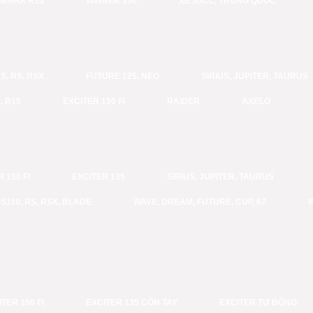
MAHA R15
WINNER 150
XE 50CC, TRUNG QUỐC
 S, RS, RSX
FUTURE 125, NEO
SIRIUS, JUPITER, TAURUS
S, R15
EXCITER 150 FI
RAIDER
AXELO
 150 FI
EXCITER 135
SIRIUS, JUPITER, TAURUS
S110, RS, RSX, BLADE
WAVE, DREAM, FUTURE, CUP, 67
TER 150 FI
EXCITER 135 CÔN TAY
EXCITER TỰ ĐỘNG