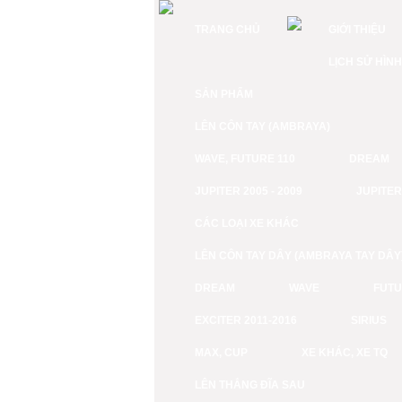
TRANG CHỦ
GIỚI THIỆU
LỊCH SỬ HÌN
SẢN PHẨM
LÊN CÔN TAY (AMBRAYA)
WAVE, FUTURE 110
DREAM
JUPITER 2005 - 2009
JUPITER 
CÁC LOẠI XE KHÁC
LÊN CÔN TAY DÂY (AMBRAYA TAY DÂY
DREAM
WAVE
FUTU
EXCITER 2011-2016
SIRIUS
MAX, CUP
XE KHÁC, XE TQ
LÊN THẮNG ĐĨA SAU