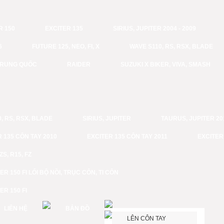
R 150
EXCITER 135
SIRIUS, JUPITER 2004 - 2009
6
FUTURE 125, NEO, FI, X
WAVE S110, RS, RSX, BLADE
 TRUNG QUỐC
RAIDER
SUZUKI X BIKER, VIVA, SMASH
, RS, RSX, BLADE
SIRIUS, JUPITER
TAURUS, JUPITER 201
 135 CÔN TAY 2010
EXCITER 135 CÔN TAY 2011
EXCITER
FZS, R15, FZ
ER 150 FI LỔI BỘ NỒI, TRỤC CÔN, TI CÔN
ER 150 FI
LIÊN HỆ
BẢN ĐỒ
LÊN CÔN TAY