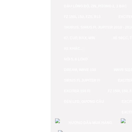
ĐẦU LÒNG ĐỘ, ZIN, PITONG 2, 3 BẠC
FZ 150I, 150, FZS, R15
EXCITE
TAURUS, SIRIUS FI, JUPITER 2010 - 201
67, CUP, MAX, WIN
XE 50CC,
XE KHÁC...
NỒI 5, 6 LOXO
DREAM, WAVE 100
WAVE S110
SIRIUS FI, JUPITER FI
EXCITER
EXCITER 150 FI
FZ 150I, 150, 
ĐÈN LED, GƯƠNG CẦU
EXCIT
EXCIT
HƯỚNG DẪN MUA HÀNG