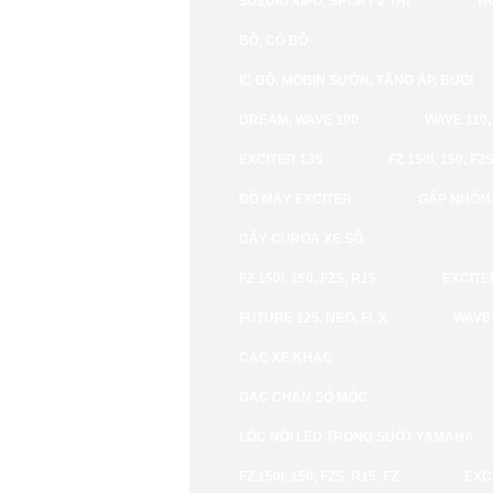
SUZUKI XIPO, SPORT 2 THÌ
YA
BÔ, CỔ BÔ
IC ĐỘ, MOBIN SƯỜN, TĂNG ÁP, BUGI
DREAM, WAVE 100
WAVE 110,
EXCITER 135
FZ 150I, 150, FZ
ĐỒ MÁY EXCITER
GẤP NHÔM
DÂY CUROA XE SỐ
FZ 150I, 150, FZS, R15
EXCITER
FUTURE 125, NEO, FI, X
WAVE 
CÁC XE KHÁC
GÁC CHÂN SỐ MÓC
LỐC NỒI LED TRONG SUỐT YAMAHA
FZ 150I, 150, FZS, R15, FZ
EXCI