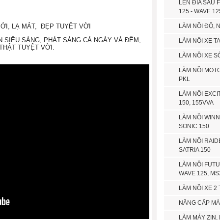
LÊN ĐĨA SAU 
125 - WAVE 12
I, LẠ MẮT, ĐẸP TUYỆT VỜI
LÀM NỒI ĐỘ, N
ỆN SIÊU SÁNG, PHÁT SÁNG CẢ NGÀY VÀ ĐÊM,
LÀM NỒI XE T
 THẬT TUYỆT VỜI.
LÀM NỒI XE S
LÀM NỒI MOTO
PKL
LÀM NỒI EXCI
150, 155VVA
LÀM NỒI WINN
SONIC 150
LÀM NỒI RAID
SATRIA 150
LÀM NỒI FUTU
WAVE 125, MS
LÀM NỒI XE 2 
NÂNG CẤP M
LÀM MÁY ZIN,