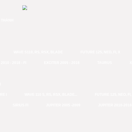
H THÀNH
WAVE S110, RS, RSX, BLADE
FUTURE 125, NEO, FI, X
2010 - 2018 - FI
EXCITER 2005 - 2018
TAURUS
X
)
RE I
WAVE 110 S, RS, RSX, BLADE...
FUTURE 125, NEO, FI,
SIRIUS FI
JUPITER 2005 -2009
JUPITER 2010-2018-