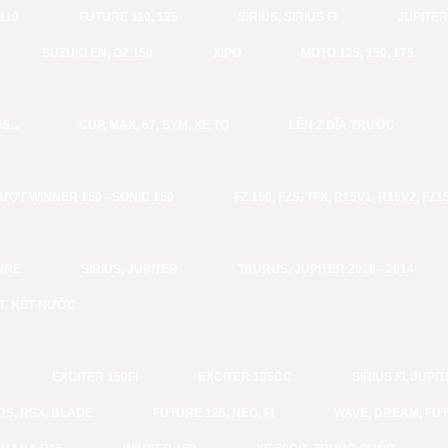
110
FUTURE 110, 125
SIRIUS, SIRIUS FI
JUPITER,
SUZUKI EN, GZ 150
XIPO
MOTO 125, 150, 175
S...
CUP, MAX, 67, SYM, XE TQ
LÊN 2 ĐĨA TRƯỚC
ƯỢT WINNER 150 - SONIC 150
FZ 150, FZS, TFX, R15V1, R15V2, FZ1
URE
SIRIUS, JUPITER
TAURUS, JUPITER 2010 - 2014
T, KÉT NƯỚC
EXCITER 150FI
EXCITER 135CC
SIRIUS FI, JUPI
RS, RSX, BLADE
FUTURE 125, NEO, FI
WAVE, DREAM, FU