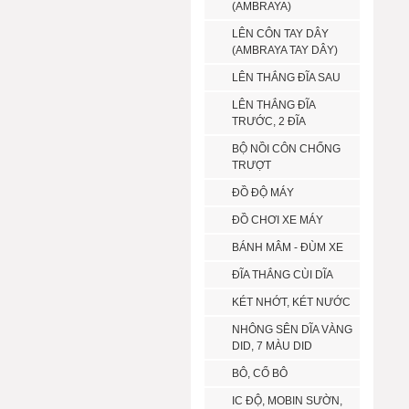
(AMBRAYA)
LÊN CÔN TAY DÂY
(AMBRAYA TAY DÂY)
LÊN THẮNG ĐĨA SAU
LÊN THẮNG ĐĨA
TRƯỚC, 2 ĐĨA
BỘ NỒI CÔN CHỐNG
TRƯỢT
ĐỒ ĐỘ MÁY
ĐỒ CHƠI XE MÁY
BÁNH MÂM - ĐÙM XE
ĐĨA THẮNG CÙI DĨA
KÉT NHỚT, KÉT NƯỚC
NHÔNG SÊN DĨA VÀNG
DID, 7 MÀU DID
BÔ, CỔ BÔ
IC ĐỘ, MOBIN SƯỜN,