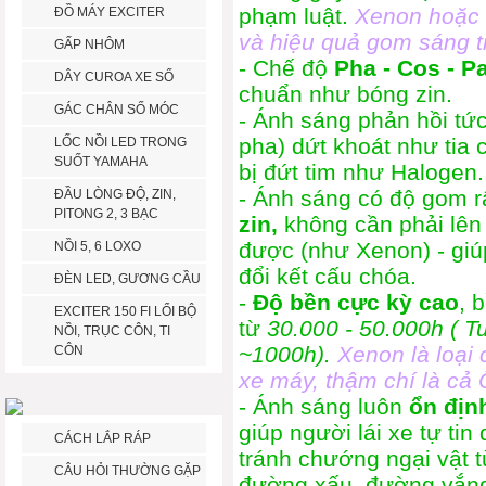
phạm luật.
Xenon hoặc c
ĐỒ MÁY EXCITER
và hiệu quả gom sáng t
GẤP NHÔM
- Chế độ
Pha - Cos - P
DÂY CUROA XE SỐ
chuẩn như bóng zin.
GÁC CHÂN SỐ MÓC
- Ánh sáng phản hồi tức
pha) dứt khoát như tia
LỐC NỒI LED TRONG
SUỐT YAMAHA
bị đứt tim như Halogen.
- Ánh sáng có độ gom rấ
ĐẦU LÒNG ĐỘ, ZIN,
PITONG 2, 3 BẠC
zin,
không cần phải lê
được (như Xenon) - giú
NỒI 5, 6 LOXO
đổi kết cấu chóa.
ĐÈN LED, GƯƠNG CẦU
-
Độ bền cực kỳ cao
, 
EXCITER 150 FI LỔI BỘ
từ
30.000 - 50.000h ( T
NỒI, TRỤC CÔN, TI
~1000h).
Xenon là loại 
CÔN
xe máy, thậm chí là cả 
- Ánh sáng luôn
ổn địn
giúp người lái xe tự tin
CÁCH LẮP RÁP
tránh chướng ngại vật t
CÂU HỎI THƯỜNG GẶP
đường xấu, đường vắng 