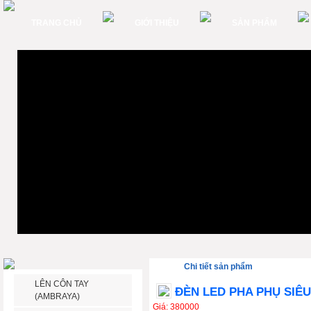
TRANG CHỦ
GIỚI THIỆU
SẢN PHẨM
Chi tiết sản phẩm
LÊN CÔN TAY
ĐÈN LED PHA PHỤ SIÊ
(AMBRAYA)
Giá: 380000