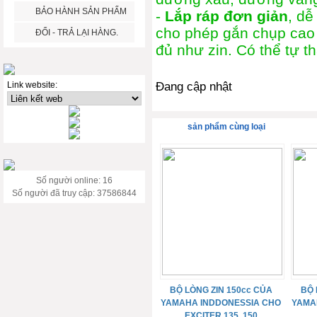
BẢO HÀNH SẢN PHẨM
-
Lắp ráp đơn giản
, dễ
cho phép gắn chụp cao
ĐỔI - TRẢ LẠI HÀNG.
đủ như zin. Có thể tự t
Đang cập nhật
Link website:
sản phẩm cùng loại
Số người online: 16
Số người đã truy cập: 37586844
BỘ LÒNG ZIN 150cc CỦA
BỘ 
YAMAHA INDDONESSIA CHO
YAMA
EXCITER 135, 150