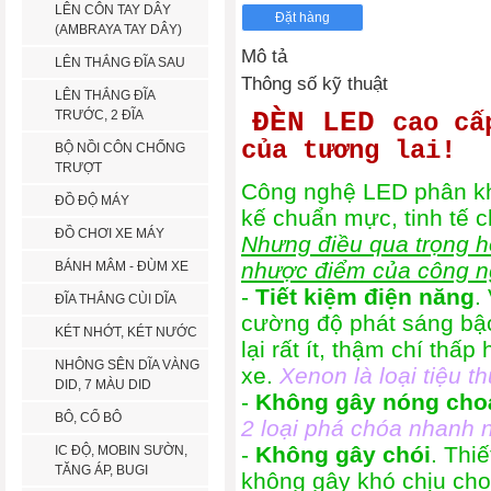
LÊN CÔN TAY DÂY
(AMBRAYA TAY DÂY)
Mô tả
LÊN THẮNG ĐĨA SAU
Thông số kỹ thuật
LÊN THẮNG ĐĨA
TRƯỚC, 2 ĐĨA
ĐÈN LED
cao cấ
của tương lai!
BỘ NỒI CÔN CHỐNG
TRƯỢT
Công nghệ LED phân khú
ĐỒ ĐỘ MÁY
kế chuẩn mực, tinh tế 
ĐỒ CHƠI XE MÁY
Nhưng điều qua trọng h
nhược điểm của công n
BÁNH MÂM - ĐÙM XE
-
Tiết kiệm điện năng
.
ĐĨA THẮNG CÙI DĨA
cường độ phát sáng bậc
KÉT NHỚT, KÉT NƯỚC
lại rất ít, thậm chí thấ
NHÔNG SÊN DĨA VÀNG
xe.
Xenon là loại tiệu t
DID, 7 MÀU DID
-
Không gây nóng cho
BÔ, CỔ BÔ
2 loại phá chóa nhanh 
-
Không gây chói
. Thi
IC ĐỘ, MOBIN SƯỜN,
TĂNG ÁP, BUGI
không gây khó chịu cho