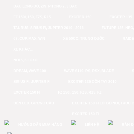
ĐẦU LÒNG ĐỘ, ZIN, PITONG 2, 3 BẠC
FZ 150I, 150, FZS, R15
EXCITER 150
EXCITER 135
TAURUS, SIRIUS FI, JUPITER 2010 - 2016
FUTURE 125, NEO, 
67, CUP, MAX, WIN
XE 50CC, TRUNG QUỐC
RAID
XE KHÁC...
NỒI 5, 6 LOXO
DREAM, WAVE 100
WAVE S110, RS, RSX, BLADE
S
SIRIUS FI, JUPITER FI
EXCITER 135 CÔN TAY 2010
EXCITER 150 FI
FZ 150I, 150, FZS, R15, FZ
ĐÈN LED, GƯƠNG CẦU
EXCITER 150 FI LỔI BỘ NỒI, TRỤC 
EXCITER 150 FI
HƯỚNG DẪN MUA HÀNG
LIÊN HỆ
BẢN Đ