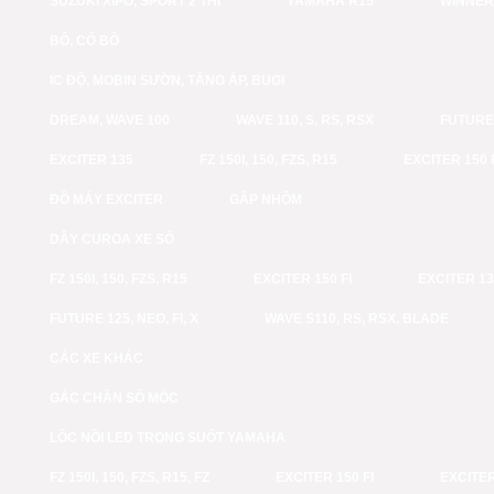
SUZUKI XIPO, SPORT 2 THÌ
YAMAHA R15
WINNER
BÔ, CỔ BÔ
IC ĐỘ, MOBIN SƯỜN, TĂNG ÁP, BUGI
DREAM, WAVE 100
WAVE 110, S, RS, RSX
FUTURE 
EXCITER 135
FZ 150I, 150, FZS, R15
EXCITER 150 
ĐỒ MÁY EXCITER
GẤP NHÔM
DÂY CUROA XE SỐ
FZ 150I, 150, FZS, R15
EXCITER 150 FI
EXCITER 1
FUTURE 125, NEO, FI, X
WAVE S110, RS, RSX, BLADE
CÁC XE KHÁC
GÁC CHÂN SỐ MÓC
LỐC NỒI LED TRONG SUỐT YAMAHA
FZ 150I, 150, FZS, R15, FZ
EXCITER 150 FI
EXCITER