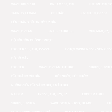
WAVE 100, S 110
DREAM 100, 110
FUTURE 110, 12
TAURUS, LEXAM
XE KHÁC
SUZUKI EN, GZ 150
LÊN THẮNG ĐĨA TRƯỚC, 2 ĐĨA
WAVE, DREAM
SIRIUS, TAURUS...
CUP, MAX, 67, 
BỘ NỒI CÔN CHỐNG TRƯỢT
EXCITER 135, 150, 155VVA
TRƯỢT WINNER 150 - SONIC 15
ĐỒ ĐỘ MÁY
EXCITER
WAVE, DREAM, FUTURE
SIRIUS, JUPITE
ĐĨA THẮNG CÙI DĨA
KÉT NHỚT, KÉT NƯỚC
NHÔNG SÊN DĨA VÀNG DID, 7 MÀU DID
RAIDER
FZ 150I, 150, FZS, FZ
EXCITER 150FI
SIRIUS, JUPITER
WAVE S110, RS, RSX, BLADE
FU