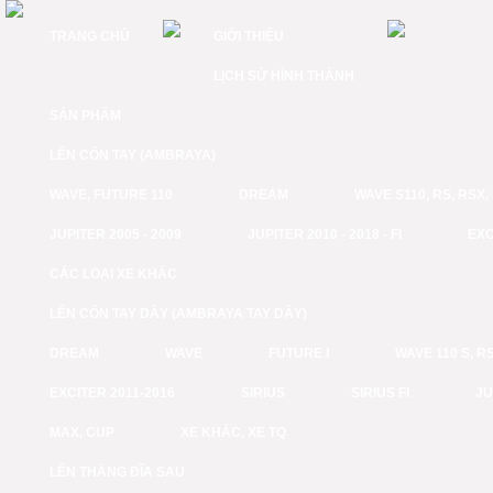
TRANG CHỦ
GIỚI THIỆU
LỊCH SỬ HÌNH THÀNH
SẢN PHẨM
LÊN CÔN TAY (AMBRAYA)
WAVE, FUTURE 110
DREAM
WAVE S110, RS, RSX
JUPITER 2005 - 2009
JUPITER 2010 - 2018 - FI
EXC
CÁC LOẠI XE KHÁC
LÊN CÔN TAY DÂY (AMBRAYA TAY DÂY)
DREAM
WAVE
FUTURE I
WAVE 110 S, RS
EXCITER 2011-2016
SIRIUS
SIRIUS FI
JU
MAX, CUP
XE KHÁC, XE TQ
LÊN THẮNG ĐĨA SAU