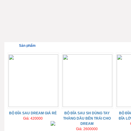
Sản phẩm
BỘ ĐĨA SAU DREAM GIÁ RẺ
BỘ ĐĨA SAU SH DÙNG TAY
BỘ ĐĨ
Giá: 420000
THẮNG DẦU BÊN TRÁI CHO
ĐĨA LỚ
DREAM
Giá: 2600000