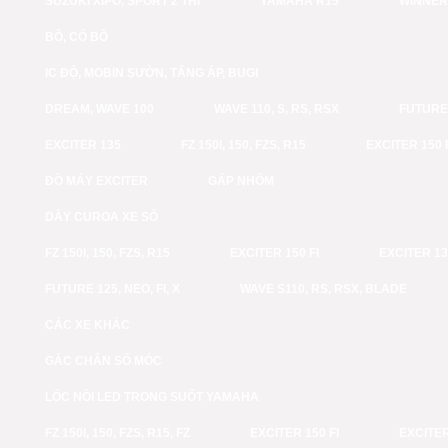
SUZUKI XIPO, SPORT 2 THÌ
YAMAHA R15
WINNER
BÔ, CỔ BÔ
IC ĐỘ, MOBIN SƯỜN, TĂNG ÁP, BUGI
DREAM, WAVE 100
WAVE 110, S, RS, RSX
FUTURE 
EXCITER 135
FZ 150I, 150, FZS, R15
EXCITER 150 
ĐỒ MÁY EXCITER
GẤP NHÔM
DÂY CUROA XE SỐ
FZ 150I, 150, FZS, R15
EXCITER 150 FI
EXCITER 1
FUTURE 125, NEO, FI, X
WAVE S110, RS, RSX, BLADE
CÁC XE KHÁC
GÁC CHÂN SỐ MÓC
LỐC NỒI LED TRONG SUỐT YAMAHA
FZ 150I, 150, FZS, R15, FZ
EXCITER 150 FI
EXCITER