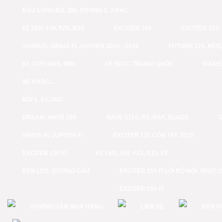
ĐẦU LÒNG ĐỘ, ZIN, PITONG 2, 3 BẠC
FZ 150I, 150, FZS, R15
EXCITER 150
EXCITER 135
TAURUS, SIRIUS FI, JUPITER 2010 - 2016
FUTURE 125, NEO, 
67, CUP, MAX, WIN
XE 50CC, TRUNG QUỐC
RAID
XE KHÁC...
NỒI 5, 6 LOXO
DREAM, WAVE 100
WAVE S110, RS, RSX, BLADE
S
SIRIUS FI, JUPITER FI
EXCITER 135 CÔN TAY 2010
EXCITER 150 FI
FZ 150I, 150, FZS, R15, FZ
ĐÈN LED, GƯƠNG CẦU
EXCITER 150 FI LỔI BỘ NỒI, TRỤC 
EXCITER 150 FI
HƯỚNG DẪN MUA HÀNG
LIÊN HỆ
BẢN Đ