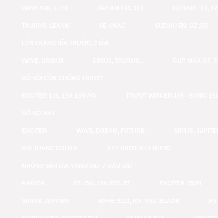
WAVE 100, S 110
DREAM 100, 110
FUTURE 110, 12
TAURUS, LEXAM
XE KHÁC
SUZUKI EN, GZ 150
LÊN THẮNG ĐĨA TRƯỚC, 2 ĐĨA
WAVE, DREAM
SIRIUS, TAURUS...
CUP, MAX, 67, 
BỘ NỒI CÔN CHỐNG TRƯỢT
EXCITER 135, 150, 155VVA
TRƯỢT WINNER 150 - SONIC 15
ĐỒ ĐỘ MÁY
EXCITER
WAVE, DREAM, FUTURE
SIRIUS, JUPITE
ĐĨA THẮNG CÙI DĨA
KÉT NHỚT, KÉT NƯỚC
NHÔNG SÊN DĨA VÀNG DID, 7 MÀU DID
RAIDER
FZ 150I, 150, FZS, FZ
EXCITER 150FI
SIRIUS, JUPITER
WAVE S110, RS, RSX, BLADE
FU