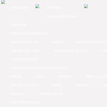
TRANG CHỦ
GIỚI THIỆU
LỊCH SỬ HÌNH THÀNH
SẢN PHẨM
LÊN CÔN TAY (AMBRAYA)
WAVE, FUTURE 110
DREAM
WAVE S110, RS, RSX
JUPITER 2005 - 2009
JUPITER 2010 - 2018 - FI
EXC
CÁC LOẠI XE KHÁC
LÊN CÔN TAY DÂY (AMBRAYA TAY DÂY)
DREAM
WAVE
FUTURE I
WAVE 110 S, RS
EXCITER 2011-2016
SIRIUS
SIRIUS FI
JU
MAX, CUP
XE KHÁC, XE TQ
LÊN THẮNG ĐĨA SAU