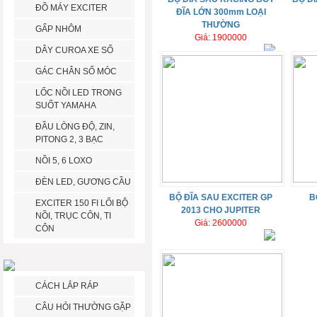
ĐỒ MÁY EXCITER
ĐĨA LỚN 300mm LOẠI
THƯỜNG
GẤP NHÔM
Giá: 1900000
DÂY CUROA XE SỐ
GÁC CHÂN SỐ MÓC
LỐC NỒI LED TRONG
SUỐT YAMAHA
ĐẦU LÒNG ĐỘ, ZIN,
PITONG 2, 3 BẠC
NỒI 5, 6 LOXO
ĐÈN LED, GƯƠNG CẦU
BỘ ĐĨA SAU EXCITER GP
B
EXCITER 150 FI LỔI BỘ
2013 CHO JUPITER
NỒI, TRỤC CÔN, TI
Giá: 2600000
CÔN
CÁCH LẮP RÁP
CÂU HỎI THƯỜNG GẶP