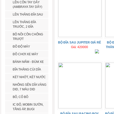
LÊN CÔN TAY DÂY
(AMBRAYA TAY DÂY)
LÊN THẮNG ĐĨA SAU
LÊN THẮNG ĐĨA
TRƯỚC, 2 ĐĨA
BỘ NỒI CÔN CHỐNG
TRƯỢT
BỘ ĐĨA SAU JUPITER GIÁ RẺ
BỘ 
ĐỒ ĐỘ MÁY
Giá: 420000
THẮN
ĐỒ CHƠI XE MÁY
BÁNH MÂM - ĐÙM XE
ĐĨA THẮNG CÙI DĨA
KÉT NHỚT, KÉT NƯỚC
NHÔNG SÊN DĨA VÀNG
DID, 7 MÀU DID
BÔ, CỔ BÔ
IC ĐỘ, MOBIN SƯỜN,
TĂNG ÁP, BUGI
BỘ ĐĨA SAU RACING BOY
BỘ Đ