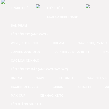
TRANG CHỦ
GIỚI THIỆU
LỊCH SỬ HÌNH THÀNH
SẢN PHẨM
LÊN CÔN TAY (AMBRAYA)
WAVE, FUTURE 110
DREAM
WAVE S110, RS, RSX
JUPITER 2005 - 2009
JUPITER 2010 - 2018 - FI
EXC
CÁC LOẠI XE KHÁC
LÊN CÔN TAY DÂY (AMBRAYA TAY DÂY)
DREAM
WAVE
FUTURE I
WAVE 110 S, RS
EXCITER 2011-2016
SIRIUS
SIRIUS FI
JU
MAX, CUP
XE KHÁC, XE TQ
LÊN THẮNG ĐĨA SAU