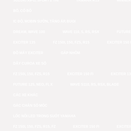
SUZUKI XIPO, SPORT 2 THÌ
YAMAHA R15
WINNER
BÔ, CỔ BÔ
IC ĐỘ, MOBIN SƯỜN, TĂNG ÁP, BUGI
DREAM, WAVE 100
WAVE 110, S, RS, RSX
FUTURE 
EXCITER 135
FZ 150I, 150, FZS, R15
EXCITER 150 
ĐỒ MÁY EXCITER
GẤP NHÔM
DÂY CUROA XE SỐ
FZ 150I, 150, FZS, R15
EXCITER 150 FI
EXCITER 1
FUTURE 125, NEO, FI, X
WAVE S110, RS, RSX, BLADE
CÁC XE KHÁC
GÁC CHÂN SỐ MÓC
LỐC NỒI LED TRONG SUỐT YAMAHA
FZ 150I, 150, FZS, R15, FZ
EXCITER 150 FI
EXCITER