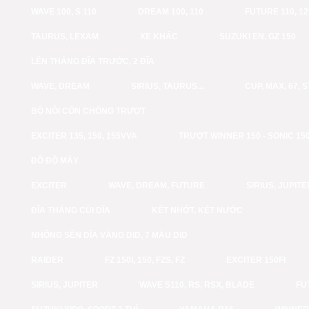
WAVE 100, S 110
DREAM 100, 110
FUTURE 110, 12
TAURUS, LEXAM
XE KHÁC
SUZUKI EN, GZ 150
LÊN THẮNG ĐĨA TRƯỚC, 2 ĐĨA
WAVE, DREAM
SIRIUS, TAURUS...
CUP, MAX, 67, 
BỘ NỒI CÔN CHỐNG TRƯỢT
EXCITER 135, 150, 155VVA
TRƯỢT WINNER 150 - SONIC 15
ĐỒ ĐỘ MÁY
EXCITER
WAVE, DREAM, FUTURE
SIRIUS, JUPITE
ĐĨA THẮNG CÙI DĨA
KÉT NHỚT, KÉT NƯỚC
NHÔNG SÊN DĨA VÀNG DID, 7 MÀU DID
RAIDER
FZ 150I, 150, FZS, FZ
EXCITER 150FI
SIRIUS, JUPITER
WAVE S110, RS, RSX, BLADE
FU