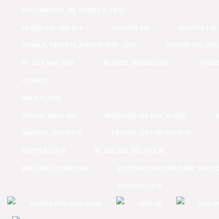
ĐẦU LÒNG ĐỘ, ZIN, PITONG 2, 3 BẠC
FZ 150I, 150, FZS, R15
EXCITER 150
EXCITER 135
TAURUS, SIRIUS FI, JUPITER 2010 - 2016
FUTURE 125, NEO, 
67, CUP, MAX, WIN
XE 50CC, TRUNG QUỐC
RAID
XE KHÁC...
NỒI 5, 6 LOXO
DREAM, WAVE 100
WAVE S110, RS, RSX, BLADE
S
SIRIUS FI, JUPITER FI
EXCITER 135 CÔN TAY 2010
EXCITER 150 FI
FZ 150I, 150, FZS, R15, FZ
ĐÈN LED, GƯƠNG CẦU
EXCITER 150 FI LỔI BỘ NỒI, TRỤC 
EXCITER 150 FI
HƯỚNG DẪN MUA HÀNG
LIÊN HỆ
BẢN Đ