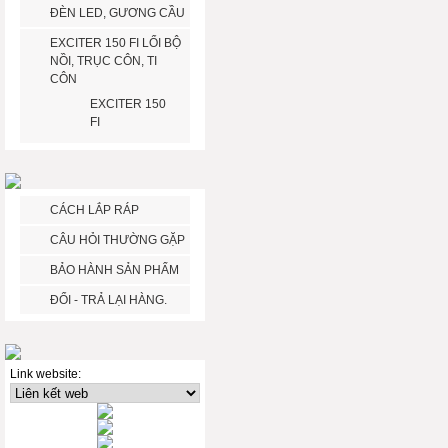
ĐÈN LED, GƯƠNG CẦU
EXCITER 150 FI LỔI BỘ
NỒI, TRỤC CÔN, TI
CÔN
EXCITER 150
FI
CÁCH LẮP RÁP
CÂU HỎI THƯỜNG GẶP
BẢO HÀNH SẢN PHẨM
ĐỔI - TRẢ LẠI HÀNG.
Link website: