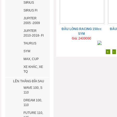
SIRIUS
SIRIUS FI
JUPITER
2005 -2009
ĐẦU LÒNG RACING 150cc
ĐẦU
JUPITER
SYM
2010-2018- FI
Giá: 2400000
TAURUS
SYM
«
‹
MAX, CUP
XE KHÁC, XE
TQ
LÊN THẮNG ĐĨA SAU
WAVE 100, S
110
DREAM 100,
110
FUTURE 110,