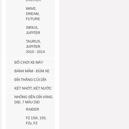
EXCITER
WAVE,
DREAM,
FUTURE
SIRIUS,
JUPITER
TAURUS,
JUPITER
2010 - 2014
ĐỒ CHƠI XE MÁY
BÁNH MÂM - ĐÙM XE
ĐĨA THẮNG CÙI DĨA
KÉT NHỚT, KÉT NƯỚC
NHÔNG SÊN DĨA VÀNG
DID, 7 MÀU DID
RAIDER
FZ 150i, 150,
FZs, FZ