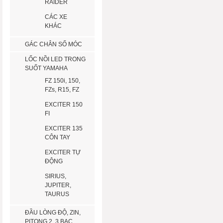
RAIDER
CÁC XE
KHÁC
GÁC CHÂN SỐ MÓC
LỐC NỒI LED TRONG
SUỐT YAMAHA
FZ 150i, 150,
FZs, R15, FZ
EXCITER 150
FI
EXCITER 135
CÔN TAY
EXCITER TỰ
ĐỘNG
SIRIUS,
JUPITER,
TAURUS
ĐẦU LÒNG ĐỘ, ZIN,
PITONG 2, 3 BẠC