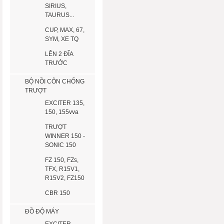
SIRIUS,
TAURUS...
CUP, MAX, 67,
SYM, XE TQ
LÊN 2 ĐĨA
TRƯỚC
BỘ NỒI CÔN CHỐNG
TRƯỢT
EXCITER 135,
150, 155vva
TRƯỢT
WINNER 150 -
SONIC 150
FZ 150, FZs,
TFX, R15V1,
R15V2, FZ150
CBR 150
ĐỒ ĐỘ MÁY