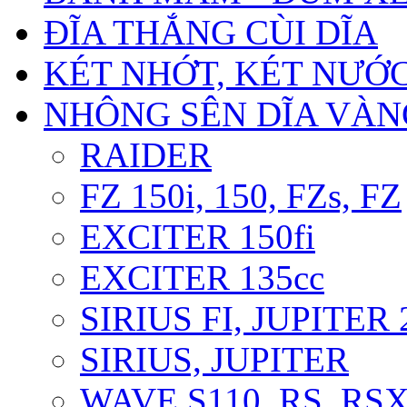
ĐĨA THẮNG CÙI DĨA
KÉT NHỚT, KÉT NƯỚ
NHÔNG SÊN DĨA VÀNG
RAIDER
FZ 150i, 150, FZs, FZ
EXCITER 150fi
EXCITER 135cc
SIRIUS FI, JUPITER
SIRIUS, JUPITER
WAVE S110, RS, RS