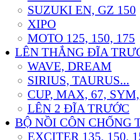
SUZUKI EN, GZ 150
XIPO
MOTO 125, 150, 175
LÊN THẮNG ĐĨA TRƯỚ
WAVE, DREAM
SIRIUS, TAURUS...
CUP, MAX, 67, SYM
LÊN 2 ĐĨA TRƯỚC
BỘ NỒI CÔN CHỐNG 
EXCITER 135, 150, 1