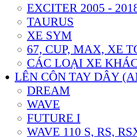
EXCITER 2005 - 201
TAURUS
XE SYM
67, CUP, MAX, XE T
CÁC LOẠI XE KHÁ
LÊN CÔN TAY DÂY (
DREAM
WAVE
FUTURE I
WAVE 110 S, RS, RS