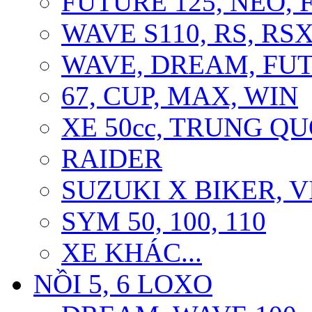
FUTURE 125, NEO, F
WAVE S110, RS, RS
WAVE, DREAM, FU
67, CUP, MAX, WIN
XE 50cc, TRUNG Q
RAIDER
SUZUKI X BIKER, 
SYM 50, 100, 110
XE KHÁC...
NỒI 5, 6 LOXO