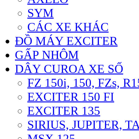
SYM
CÁC XE KHÁC
ĐỒ MÁY EXCITER
GẤP NHÔM
DÂY CUROA XE SỐ
FZ 150i, 150, FZs, R1
EXCITER 150 FI
EXCITER 135
SIRIUS, JUPITER, 
MSX 125