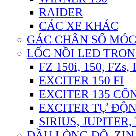
RAIDER
CÁC XE KHÁC
GÁC CHÂN SỐ MÓ
LỐC NỒI LED TRO
FZ 150i, 150, FZs,
EXCITER 150 FI
EXCITER 135 CÔ
EXCITER TỰ ĐỘ
SIRIUS, JUPITER
ĐẦU LÒNG ĐỘ, ZIN,