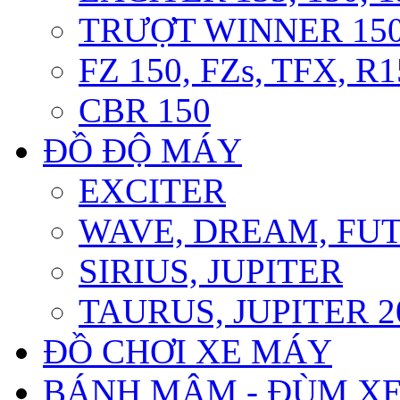
TRƯỢT WINNER 150 
FZ 150, FZs, TFX, R
CBR 150
ĐỒ ĐỘ MÁY
EXCITER
WAVE, DREAM, FU
SIRIUS, JUPITER
TAURUS, JUPITER 20
ĐỒ CHƠI XE MÁY
BÁNH MÂM - ĐÙM X