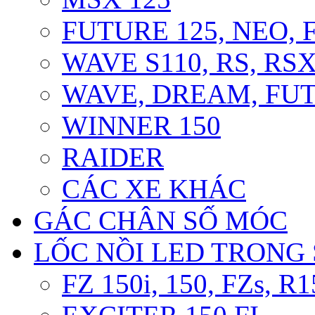
FUTURE 125, NEO, F
WAVE S110, RS, RS
WAVE, DREAM, FUT
WINNER 150
RAIDER
CÁC XE KHÁC
GÁC CHÂN SỐ MÓC
LỐC NỒI LED TRONG
FZ 150i, 150, FZs, R1