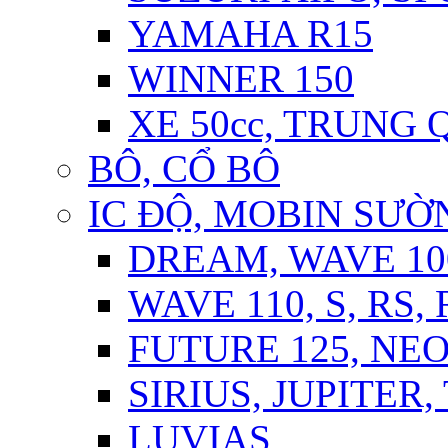
YAMAHA R15
WINNER 150
XE 50cc, TRUNG
BÔ, CỔ BÔ
IC ĐỘ, MOBIN SƯỜN
DREAM, WAVE 10
WAVE 110, S, RS,
FUTURE 125, NE
SIRIUS, JUPITER
LUVIAS