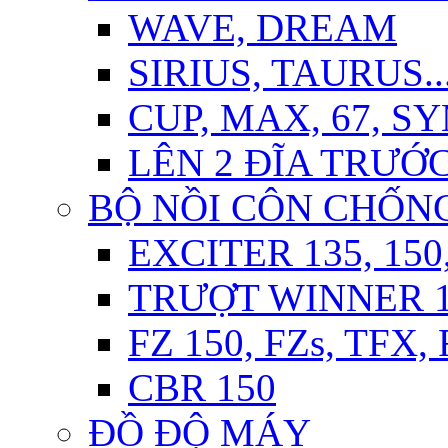
WAVE, DREAM
SIRIUS, TAURUS..
CUP, MAX, 67, S
LÊN 2 ĐĨA TRƯỚ
BỘ NỒI CÔN CHỐN
EXCITER 135, 150
TRƯỢT WINNER 15
FZ 150, FZs, TFX,
CBR 150
ĐỒ ĐỘ MÁY