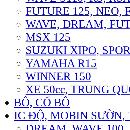
FUTURE 125, NEO, F
WAVE, DREAM, FUT
MSX 125
SUZUKI XIPO, SPOR
YAMAHA R15
WINNER 150
XE 50cc, TRUNG Q
BÔ, CỔ BÔ
IC ĐỘ, MOBIN SƯỜN, 
DREAM, WAVE 100