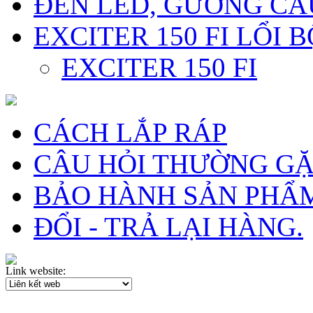
ĐÈN LED, GƯƠNG CẦ
EXCITER 150 FI LỔI 
EXCITER 150 FI
CÁCH LẮP RÁP
CÂU HỎI THƯỜNG G
BẢO HÀNH SẢN PHẨ
ĐỔI - TRẢ LẠI HÀNG.
Link website: