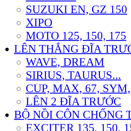
SUZUKI EN, GZ 150
XIPO
MOTO 125, 150, 175
LÊN THẮNG ĐĨA TRƯỚ
WAVE, DREAM
SIRIUS, TAURUS...
CUP, MAX, 67, SYM
LÊN 2 ĐĨA TRƯỚC
BỘ NỒI CÔN CHỐNG 
EXCITER 135, 150, 1