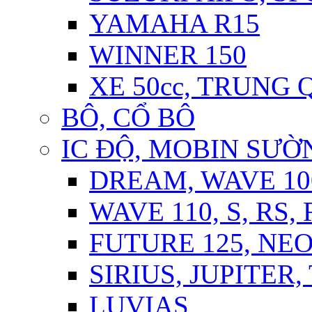
YAMAHA R15
WINNER 150
XE 50cc, TRUNG
BÔ, CỔ BÔ
IC ĐỘ, MOBIN SƯỜN
DREAM, WAVE 10
WAVE 110, S, RS,
FUTURE 125, NE
SIRIUS, JUPITER
LUVIAS