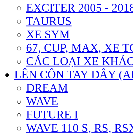
EXCITER 2005 - 201
TAURUS
XE SYM
67, CUP, MAX, XE T
CÁC LOẠI XE KHÁ
LÊN CÔN TAY DÂY (
DREAM
WAVE
FUTURE I
WAVE 110 S, RS, RS