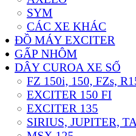
SYM
CÁC XE KHÁC
ĐỒ MÁY EXCITER
GẤP NHÔM
DÂY CUROA XE SỐ
FZ 150i, 150, FZs, R1
EXCITER 150 FI
EXCITER 135
SIRIUS, JUPITER, 
MSX 125