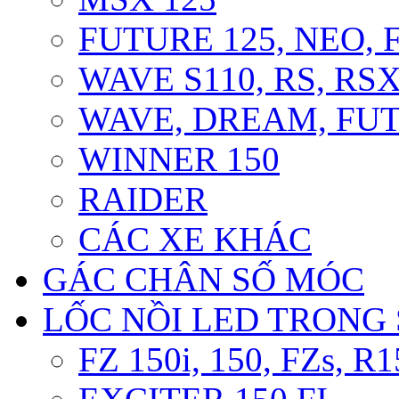
FUTURE 125, NEO, F
WAVE S110, RS, RS
WAVE, DREAM, FUT
WINNER 150
RAIDER
CÁC XE KHÁC
GÁC CHÂN SỐ MÓC
LỐC NỒI LED TRONG
FZ 150i, 150, FZs, R1