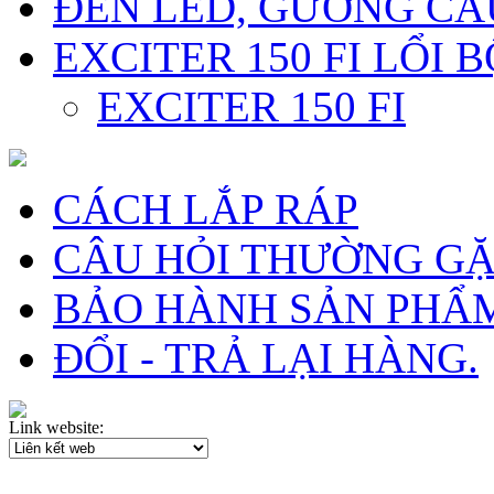
ĐÈN LED, GƯƠNG CẦ
EXCITER 150 FI LỔI 
EXCITER 150 FI
CÁCH LẮP RÁP
CÂU HỎI THƯỜNG G
BẢO HÀNH SẢN PHẨ
ĐỔI - TRẢ LẠI HÀNG.
Link website: