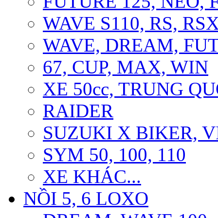
FUTURE 125, NEO, F
WAVE S110, RS, RS
WAVE, DREAM, FU
67, CUP, MAX, WIN
XE 50cc, TRUNG Q
RAIDER
SUZUKI X BIKER, 
SYM 50, 100, 110
XE KHÁC...
NỒI 5, 6 LOXO