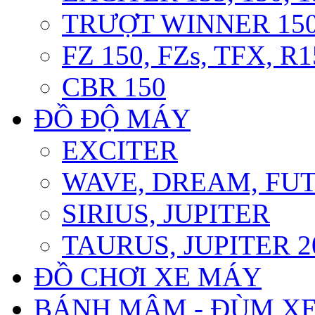
TRƯỢT WINNER 150 
FZ 150, FZs, TFX, R
CBR 150
ĐỒ ĐỘ MÁY
EXCITER
WAVE, DREAM, FU
SIRIUS, JUPITER
TAURUS, JUPITER 20
ĐỒ CHƠI XE MÁY
BÁNH MÂM - ĐÙM X