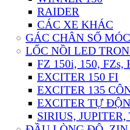
RAIDER
CÁC XE KHÁC
GÁC CHÂN SỐ MÓ
LỐC NỒI LED TRO
FZ 150i, 150, FZs,
EXCITER 150 FI
EXCITER 135 CÔ
EXCITER TỰ ĐỘ
SIRIUS, JUPITER
ĐẦU LÒNG ĐỘ, ZIN,