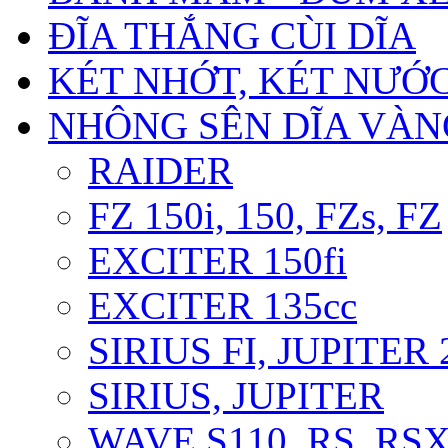
ĐĨA THẮNG CÙI DĨA
KÉT NHỚT, KÉT NƯỚ
NHÔNG SÊN DĨA VÀNG
RAIDER
FZ 150i, 150, FZs, FZ
EXCITER 150fi
EXCITER 135cc
SIRIUS FI, JUPITER
SIRIUS, JUPITER
WAVE S110, RS, RS