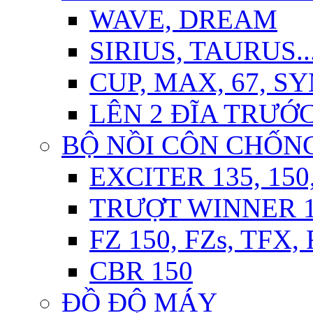
WAVE, DREAM
SIRIUS, TAURUS..
CUP, MAX, 67, S
LÊN 2 ĐĨA TRƯỚ
BỘ NỒI CÔN CHỐN
EXCITER 135, 150
TRƯỢT WINNER 15
FZ 150, FZs, TFX,
CBR 150
ĐỒ ĐỘ MÁY