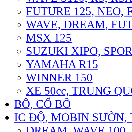
FUTURE 125, NEO, F
WAVE, DREAM, FUT
MSX 125
SUZUKI XIPO, SPOR
YAMAHA R15
WINNER 150
XE 50cc, TRUNG Q
BÔ, CỔ BÔ
IC ĐỘ, MOBIN SƯỜN, 
DREAM, WAVE 100