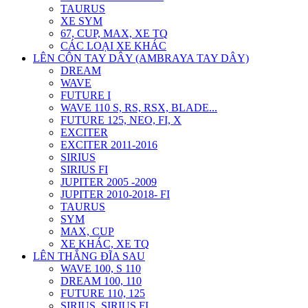
TAURUS
XE SYM
67, CUP, MAX, XE TQ
CÁC LOẠI XE KHÁC
LÊN CÔN TAY DÂY (AMBRAYA TAY DÂY)
DREAM
WAVE
FUTURE I
WAVE 110 S, RS, RSX, BLADE...
FUTURE 125, NEO, FI, X
EXCITER
EXCITER 2011-2016
SIRIUS
SIRIUS FI
JUPITER 2005 -2009
JUPITER 2010-2018- FI
TAURUS
SYM
MAX, CUP
XE KHÁC, XE TQ
LÊN THẮNG ĐĨA SAU
WAVE 100, S 110
DREAM 100, 110
FUTURE 110, 125
SIRIUS, SIRIUS FI