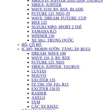
SIRIUS FI, JUPITER 2010 -2016, TAURUS
SIRIUS, JUPITER
WAVE S110, RS, RSX, BLADE
FUTURE 125, NEO, FI
WAVE, DREAM, FUTURE, CUP
MSX 125
SUZUKI XIPO, SPORT 2 THÌ
YAMAHA R15
WINNER 150
XE 50cc, TRUNG QUỐC
BÔ, CỔ BÔ
IC ĐỘ, MOBIN SƯỜN, TĂNG ÁP, BUGI
DREAM, WAVE 100
WAVE 110, S, RS, RSX
FUTURE 125, NEO
SIRIUS, JUPITER, TAURUS
LUVIAS
NOUVO
EXCITER 135
FZ 150i, 150, FZs, R15
EXCITER 150 FI
RAIDER
AXELO
SYM
CÁC XE KHÁC