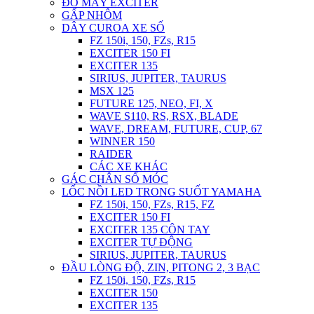
ĐỒ MÁY EXCITER
GẤP NHÔM
DÂY CUROA XE SỐ
FZ 150i, 150, FZs, R15
EXCITER 150 FI
EXCITER 135
SIRIUS, JUPITER, TAURUS
MSX 125
FUTURE 125, NEO, FI, X
WAVE S110, RS, RSX, BLADE
WAVE, DREAM, FUTURE, CUP, 67
WINNER 150
RAIDER
CÁC XE KHÁC
GÁC CHÂN SỐ MÓC
LỐC NỒI LED TRONG SUỐT YAMAHA
FZ 150i, 150, FZs, R15, FZ
EXCITER 150 FI
EXCITER 135 CÔN TAY
EXCITER TỰ ĐỘNG
SIRIUS, JUPITER, TAURUS
ĐẦU LÒNG ĐỘ, ZIN, PITONG 2, 3 BẠC
FZ 150i, 150, FZs, R15
EXCITER 150
EXCITER 135