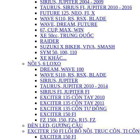
SIRIUS, JUPITER 2004 - 2009
TAURUS, SIRIUS FI, JUPITER 2010 - 2016
FUTURE 125, NEO, FI, X
WAVE S110, RS, RSX, BLADE
WAVE, DREAM, FUTURE
67, CUP, MAX, WIN
XE 50cc, TRUNG QUỐC
RAIDER
SUZUKI X BIKER, VIVA, SMASH
SYM 50, 100, 110
XE KHÁC...
NỒI 5, 6 LOXO
DREAM, WAVE 100
WAVE S110, RS, RSX, BLADE
SIRIUS, JUPITER
TAURUS, JUPITER 2010 - 2014
SIRIUS FI, JUPITER FI
EXCITER 135 CÔN TAY 2010
EXCITER 135 CÔN TAY 2011
EXCITER 135 CÔN TỰ ĐỘNG
EXCITER 150 FI
FZ 150i, 150, FZs, R15, FZ
ĐÈN LED, GƯƠNG CẦU
EXCITER 150 FI LỔI BỘ NỒI, TRỤC CÔN, TI CÔN
EXCITER 150 FI