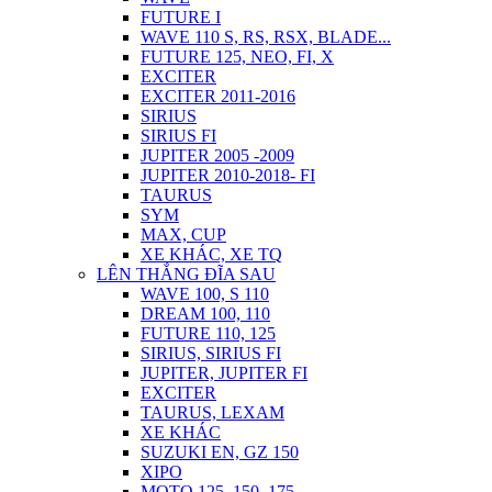
FUTURE I
WAVE 110 S, RS, RSX, BLADE...
FUTURE 125, NEO, FI, X
EXCITER
EXCITER 2011-2016
SIRIUS
SIRIUS FI
JUPITER 2005 -2009
JUPITER 2010-2018- FI
TAURUS
SYM
MAX, CUP
XE KHÁC, XE TQ
LÊN THẮNG ĐĨA SAU
WAVE 100, S 110
DREAM 100, 110
FUTURE 110, 125
SIRIUS, SIRIUS FI
JUPITER, JUPITER FI
EXCITER
TAURUS, LEXAM
XE KHÁC
SUZUKI EN, GZ 150
XIPO
MOTO 125, 150, 175