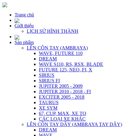
Trang chủ
Giới thiệu
LỊCH SỬ HÌNH THÀNH
Sản phẩm
LÊN CÔN TAY (AMBRAYA)
WAVE, FUTURE 110
DREAM
WAVE S110, RS, RSX, BLADE
FUTURE 125, NEO, FI, X
SIRIUS
SIRIUS FI
JUPITER 2005 - 2009
JUPITER 2010 - 2018 - FI
EXCITER 2005 - 2018
TAURUS
XE SYM
67, CUP, MAX, XE TQ
CÁC LOẠI XE KHÁC
LÊN CÔN TAY DÂY (AMBRAYA TAY DÂY)
DREAM
WAVE