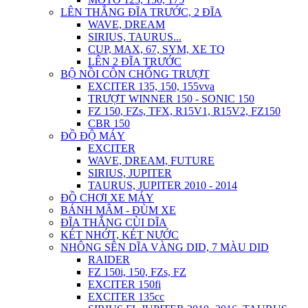
LÊN THẮNG ĐĨA TRƯỚC, 2 ĐĨA
WAVE, DREAM
SIRIUS, TAURUS...
CUP, MAX, 67, SYM, XE TQ
LÊN 2 ĐĨA TRƯỚC
BỘ NỒI CÔN CHỐNG TRƯỢT
EXCITER 135, 150, 155vva
TRƯỢT WINNER 150 - SONIC 150
FZ 150, FZs, TFX, R15V1, R15V2, FZ150
CBR 150
ĐỒ ĐỘ MÁY
EXCITER
WAVE, DREAM, FUTURE
SIRIUS, JUPITER
TAURUS, JUPITER 2010 - 2014
ĐỒ CHƠI XE MÁY
BÁNH MÂM - ĐÙM XE
ĐĨA THẮNG CÙI DĨA
KÉT NHỚT, KÉT NƯỚC
NHÔNG SÊN DĨA VÀNG DID, 7 MÀU DID
RAIDER
FZ 150i, 150, FZs, FZ
EXCITER 150fi
EXCITER 135cc