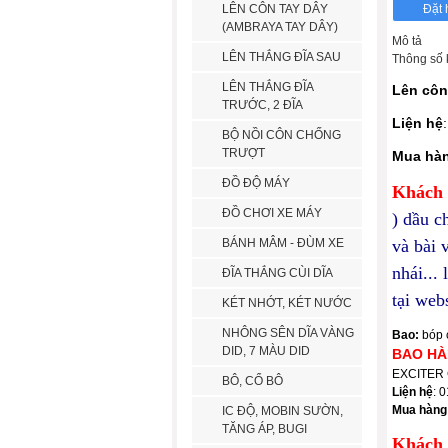
LÊN CÔN TAY DÂY
(AMBRAYA TAY DÂY)
Mô tả
LÊN THẮNG ĐĨA SAU
Thông số 
LÊN THẮNG ĐĨA
Lên côn
TRƯỚC, 2 ĐĨA
Liện hệ
BỘ NỒI CÔN CHỐNG
TRƯỢT
Mua hàn
ĐỒ ĐỘ MÁY
Khách 
ĐỒ CHƠI XE MÁY
) dầu c
BÁNH MÂM - ĐÙM XE
và bài 
nhái...
ĐĨA THẮNG CÙI DĨA
tại web
KÉT NHỚT, KÉT NƯỚC
NHÔNG SÊN DĨA VÀNG
Bao:
bóp 
DID, 7 MÀU DID
BAO HÀ
EXCITER G
BÔ, CỔ BÔ
Liện hệ
: 
Mua hàng
IC ĐỘ, MOBIN SƯỜN,
TĂNG ÁP, BUGI
Khách 