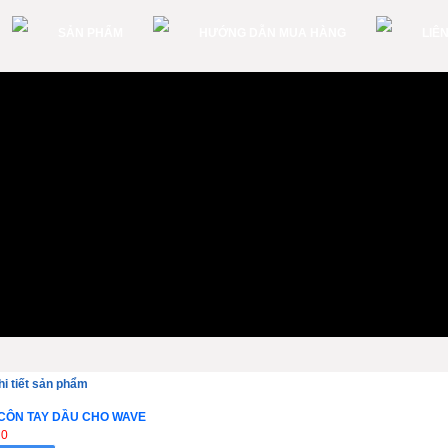
SẢN PHẨM
HƯỚNG DẪN MUA HÀNG
LIÊ
hi tiết sản phẩm
CÔN TAY DẦU CHO WAVE
 0