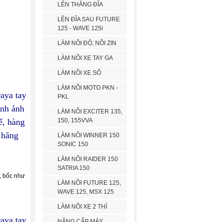
LÊN THẮNG ĐĨA
LÊN ĐĨA SAU FUTURE
125 - WAVE 125i
LÀM NỒI ĐỘ, NỒI ZIN
LÀM NỒI XE TAY GA
LÀM NỒI XE SỐ
LÀM NỒI MOTO PKN -
raya tay
PKL
ình ảnh
LÀM NỒI EXCITER 135,
ế, hàng
150, 155VVA
 hãng
LÀM NỒI WINNER 150
SONIC 150
LÀM NỒI RAIDER 150
SATRIA 150
, bốc như
LÀM NỒI FUTURE 125,
WAVE 125, MSX 125
LÀM NỒI XE 2 THÌ
raya tay
NÂNG CẤP MÁY