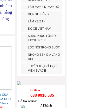
ình ảnh
LÀM MÁY ZIN, MÁY ĐỘ
ế, hàng
DỌN XE KIỂNG
 hãng
LÀM XE 2 THÌ
ĐỘ XE VIỆT NAM
KHÁC PHỤC LỔI NỒI
EXCITER 150
LỐC NỒI TRONG SUỐT
NHÔNG SÊN DĨA VÀNG
DID
TUYỂN THỢ VÀ HỌC
VIÊN SỬA XE
Hotline:
a CỦA
038 9910 535
IA CHO
Hỗ trợ online:
155vva
A.Khánh
VNĐ