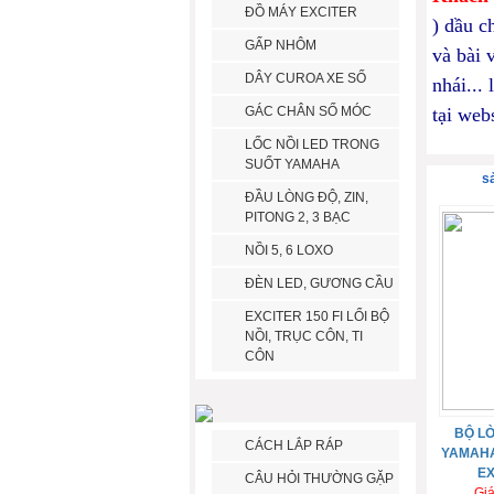
ĐỒ MÁY EXCITER
) dầu c
GẤP NHÔM
và bài 
DÂY CUROA XE SỐ
nhái...
GÁC CHÂN SỐ MÓC
tại web
LỐC NỒI LED TRONG
SUỐT YAMAHA
s
ĐẦU LÒNG ĐỘ, ZIN,
PITONG 2, 3 BẠC
NỒI 5, 6 LOXO
ĐÈN LED, GƯƠNG CẦU
EXCITER 150 FI LỔI BỘ
NỒI, TRỤC CÔN, TI
CÔN
BỘ LÒ
CÁCH LẮP RÁP
YAMAHA
EX
CÂU HỎI THƯỜNG GẶP
Gi