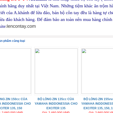
hính hãng duy nhất tại Việt Nam. Những tiệm khác ăn trộm h
viết của A.khánh để lừa đảo, bán bộ côn tay đều là hàng tự ch
 lừa đảo khách hàng. Để đảm bảo an toàn nên mua hàng chính
site
:
lencontay.com
ản phẩm cùng loại
NG ZIN 150cc CỦA
BỘ LÒNG ZIN 135cc CỦA
BỘ LÒNG ZIN 155vv
 INDDONESSIA CHO
YAMAHA INDDONESSIA CHO
YAMAHA INDDONESS
CITER 135, 150
EXCITER 135
EXCITER 135, 150, 
á: 2.660.000 VNĐ
Giá: 2.460.000 VNĐ
Giá: 2.660.000 