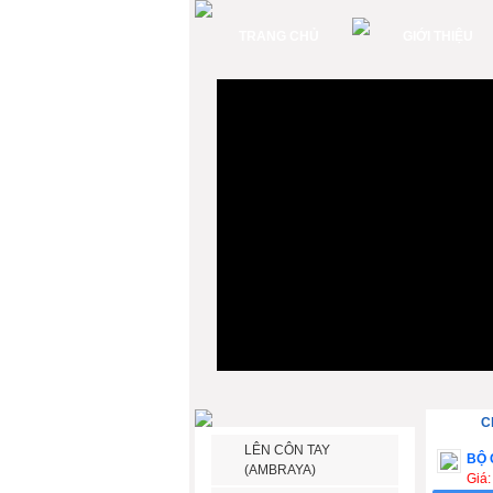
TRANG CHỦ
GIỚI THIỆU
C
LÊN CÔN TAY
BỘ 
(AMBRAYA)
Giá: