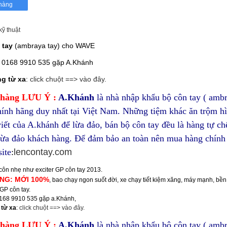
kỹ thuật
 tay
(ambraya tay) cho WAVE
: 0168 9910 535 gặp A.Khánh
g từ xa
:
click chuột ==> vào đây.
hàng LƯU Ý :
A.Khánh
là nhà nhập khẩu bộ côn tay ( amb
hính hãng duy nhất tại Việt Nam. Những tiệm khác ăn trộm h
viết của A.khánh để lừa đảo, bán bộ côn tay đều là hàng tự ch
 lừa đảo khách hàng. Để đảm bảo an toàn nên mua hàng chính
site
:
lencontay.com
côn nhẹ như exciter GP côn tay 2013.
NG: MỚI 100%
, bao chạy ngon suốt đời, xe chạy tiết kiệm xăng, máy mạnh, bền
P côn tay.
0168 9910 535 gặp a.Khánh,
 từ xa
:
click chuột ==> vào đây.
hàng LƯU Ý :
A.Khánh
là nhà nhập khẩu bộ côn tay ( amb