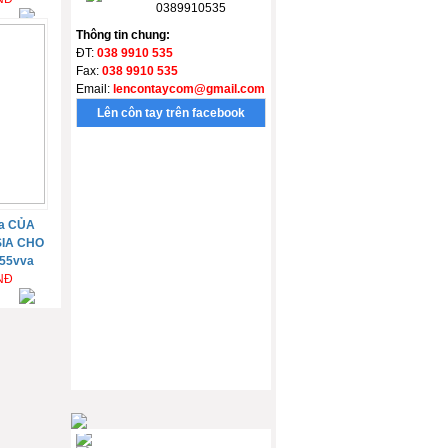
0389910535
Thông tin chung:
ĐT:
038 9910 535
Fax:
038 9910 535
Email:
lencontaycom@gmail.com
Lên côn tay trên facebook
a CỦA
IA CHO
155vva
VNĐ