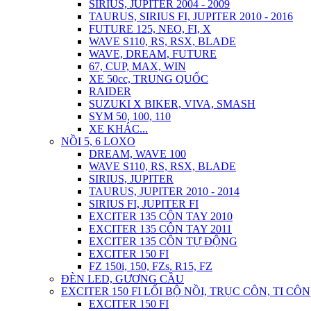
SIRIUS, JUPITER 2004 - 2009
TAURUS, SIRIUS FI, JUPITER 2010 - 2016
FUTURE 125, NEO, FI, X
WAVE S110, RS, RSX, BLADE
WAVE, DREAM, FUTURE
67, CUP, MAX, WIN
XE 50cc, TRUNG QUỐC
RAIDER
SUZUKI X BIKER, VIVA, SMASH
SYM 50, 100, 110
XE KHÁC...
NỒI 5, 6 LOXO
DREAM, WAVE 100
WAVE S110, RS, RSX, BLADE
SIRIUS, JUPITER
TAURUS, JUPITER 2010 - 2014
SIRIUS FI, JUPITER FI
EXCITER 135 CÔN TAY 2010
EXCITER 135 CÔN TAY 2011
EXCITER 135 CÔN TỰ ĐỘNG
EXCITER 150 FI
FZ 150i, 150, FZs, R15, FZ
ĐÈN LED, GƯƠNG CẦU
EXCITER 150 FI LỔI BỘ NỒI, TRỤC CÔN, TI CÔN
EXCITER 150 FI