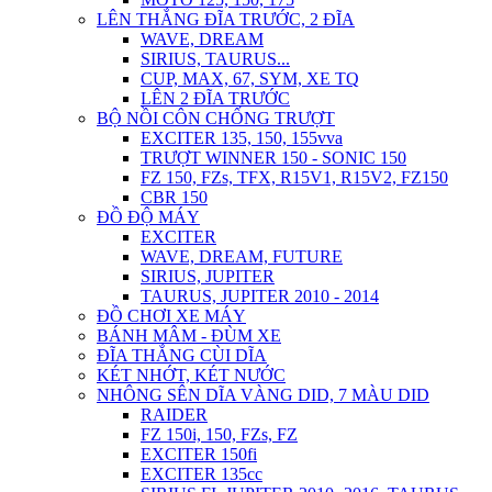
LÊN THẮNG ĐĨA TRƯỚC, 2 ĐĨA
WAVE, DREAM
SIRIUS, TAURUS...
CUP, MAX, 67, SYM, XE TQ
LÊN 2 ĐĨA TRƯỚC
BỘ NỒI CÔN CHỐNG TRƯỢT
EXCITER 135, 150, 155vva
TRƯỢT WINNER 150 - SONIC 150
FZ 150, FZs, TFX, R15V1, R15V2, FZ150
CBR 150
ĐỒ ĐỘ MÁY
EXCITER
WAVE, DREAM, FUTURE
SIRIUS, JUPITER
TAURUS, JUPITER 2010 - 2014
ĐỒ CHƠI XE MÁY
BÁNH MÂM - ĐÙM XE
ĐĨA THẮNG CÙI DĨA
KÉT NHỚT, KÉT NƯỚC
NHÔNG SÊN DĨA VÀNG DID, 7 MÀU DID
RAIDER
FZ 150i, 150, FZs, FZ
EXCITER 150fi
EXCITER 135cc