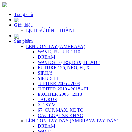
Trang chủ
Giới thiệu
LỊCH SỬ HÌNH THÀNH
Sản phẩm
LÊN CÔN TAY (AMBRAYA)
WAVE, FUTURE 110
DREAM
WAVE S110, RS, RSX, BLADE
FUTURE 125, NEO, FI, X
SIRIUS
SIRIUS FI
JUPITER 2005 - 2009
JUPITER 2010 - 2018 - FI
EXCITER 2005 - 2018
TAURUS
XE SYM
67, CUP, MAX, XE TQ
CÁC LOẠI XE KHÁC
LÊN CÔN TAY DÂY (AMBRAYA TAY DÂY)
DREAM
WAVE