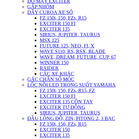
ĐỒ MÁY EXCITER
GẤP NHÔM
DÂY CUROA XE SỐ
FZ 150i, 150, FZs, R15
EXCITER 150 FI
EXCITER 135
SIRIUS, JUPITER, TAURUS
MSX 125
FUTURE 125, NEO, FI, X
WAVE S110, RS, RSX, BLADE
WAVE, DREAM, FUTURE, CUP, 67
WINNER 150
RAIDER
CÁC XE KHÁC
GÁC CHÂN SỐ MÓC
LỐC NỒI LED TRONG SUỐT YAMAHA
FZ 150i, 150, FZs, R15, FZ
EXCITER 150 FI
EXCITER 135 CÔN TAY
EXCITER TỰ ĐỘNG
SIRIUS, JUPITER, TAURUS
ĐẦU LÒNG ĐỘ, ZIN, PITONG 2, 3 BẠC
FZ 150i, 150, FZs, R15
EXCITER 150
EXCITER 135