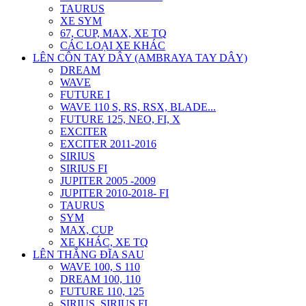
TAURUS
XE SYM
67, CUP, MAX, XE TQ
CÁC LOẠI XE KHÁC
LÊN CÔN TAY DÂY (AMBRAYA TAY DÂY)
DREAM
WAVE
FUTURE I
WAVE 110 S, RS, RSX, BLADE...
FUTURE 125, NEO, FI, X
EXCITER
EXCITER 2011-2016
SIRIUS
SIRIUS FI
JUPITER 2005 -2009
JUPITER 2010-2018- FI
TAURUS
SYM
MAX, CUP
XE KHÁC, XE TQ
LÊN THẮNG ĐĨA SAU
WAVE 100, S 110
DREAM 100, 110
FUTURE 110, 125
SIRIUS, SIRIUS FI