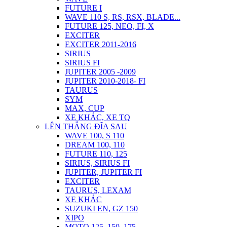
FUTURE I
WAVE 110 S, RS, RSX, BLADE...
FUTURE 125, NEO, FI, X
EXCITER
EXCITER 2011-2016
SIRIUS
SIRIUS FI
JUPITER 2005 -2009
JUPITER 2010-2018- FI
TAURUS
SYM
MAX, CUP
XE KHÁC, XE TQ
LÊN THẮNG ĐĨA SAU
WAVE 100, S 110
DREAM 100, 110
FUTURE 110, 125
SIRIUS, SIRIUS FI
JUPITER, JUPITER FI
EXCITER
TAURUS, LEXAM
XE KHÁC
SUZUKI EN, GZ 150
XIPO
MOTO 125, 150, 175