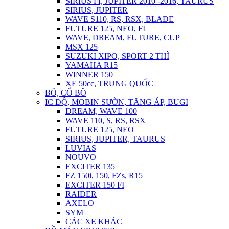
SIRIUS FI, JUPITER 2010 -2016, TAURUS
SIRIUS, JUPITER
WAVE S110, RS, RSX, BLADE
FUTURE 125, NEO, FI
WAVE, DREAM, FUTURE, CUP
MSX 125
SUZUKI XIPO, SPORT 2 THÌ
YAMAHA R15
WINNER 150
XE 50cc, TRUNG QUỐC
BÔ, CỔ BÔ
IC ĐỘ, MOBIN SƯỜN, TĂNG ÁP, BUGI
DREAM, WAVE 100
WAVE 110, S, RS, RSX
FUTURE 125, NEO
SIRIUS, JUPITER, TAURUS
LUVIAS
NOUVO
EXCITER 135
FZ 150i, 150, FZs, R15
EXCITER 150 FI
RAIDER
AXELO
SYM
CÁC XE KHÁC