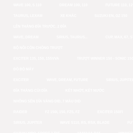
WAVE 100, S 110
DREAM 100, 110
FUTURE 110, 12
TAURUS, LEXAM
XE KHÁC
SUZUKI EN, GZ 150
LÊN THẮNG ĐĨA TRƯỚC, 2 ĐĨA
WAVE, DREAM
SIRIUS, TAURUS...
CUP, MAX, 67, 
BỘ NỒI CÔN CHỐNG TRƯỢT
EXCITER 135, 150, 155VVA
TRƯỢT WINNER 150 - SONIC 15
ĐỒ ĐỘ MÁY
EXCITER
WAVE, DREAM, FUTURE
SIRIUS, JUPITE
ĐĨA THẮNG CÙI DĨA
KÉT NHỚT, KÉT NƯỚC
NHÔNG SÊN DĨA VÀNG DID, 7 MÀU DID
RAIDER
FZ 150I, 150, FZS, FZ
EXCITER 150FI
SIRIUS, JUPITER
WAVE S110, RS, RSX, BLADE
FU