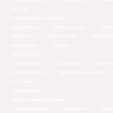
SUZUKI XIPO, SPORT 2 THÌ
YAMAHA R15
WINNER
BÔ, CỔ BÔ
IC ĐỘ, MOBIN SƯỜN, TĂNG ÁP, BUGI
DREAM, WAVE 100
WAVE 110, S, RS, RSX
FUTURE 
EXCITER 135
FZ 150I, 150, FZS, R15
EXCITER 150 
ĐỒ MÁY EXCITER
GẤP NHÔM
DÂY CUROA XE SỐ
FZ 150I, 150, FZS, R15
EXCITER 150 FI
EXCITER 1
FUTURE 125, NEO, FI, X
WAVE S110, RS, RSX, BLADE
CÁC XE KHÁC
GÁC CHÂN SỐ MÓC
LỐC NỒI LED TRONG SUỐT YAMAHA
FZ 150I, 150, FZS, R15, FZ
EXCITER 150 FI
EXCITER