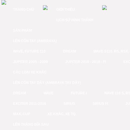
TRANG CHỦ
GIỚI THIỆU
LỊCH SỬ HÌNH THÀNH
SẢN PHẨM
LÊN CÔN TAY (AMBRAYA)
WAVE, FUTURE 110
DREAM
WAVE S110, RS, RSX
JUPITER 2005 - 2009
JUPITER 2010 - 2018 - FI
EXC
CÁC LOẠI XE KHÁC
LÊN CÔN TAY DÂY (AMBRAYA TAY DÂY)
DREAM
WAVE
FUTURE I
WAVE 110 S, RS
EXCITER 2011-2016
SIRIUS
SIRIUS FI
JU
MAX, CUP
XE KHÁC, XE TQ
LÊN THẮNG ĐĨA SAU