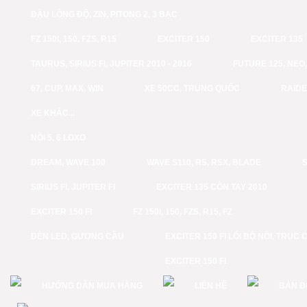
ĐẦU LÒNG ĐỘ, ZIN, PITONG 2, 3 BẠC
FZ 150I, 150, FZS, R15
EXCITER 150
EXCITER 135
TAURUS, SIRIUS FI, JUPITER 2010 - 2016
FUTURE 125, NEO, 
67, CUP, MAX, WIN
XE 50CC, TRUNG QUỐC
RAID
XE KHÁC...
NỒI 5, 6 LOXO
DREAM, WAVE 100
WAVE S110, RS, RSX, BLADE
S
SIRIUS FI, JUPITER FI
EXCITER 135 CÔN TAY 2010
EXCITER 150 FI
FZ 150I, 150, FZS, R15, FZ
ĐÈN LED, GƯƠNG CẦU
EXCITER 150 FI LỔI BỘ NỒI, TRỤC 
EXCITER 150 FI
HƯỚNG DẪN MUA HÀNG
LIÊN HỆ
BẢN Đ