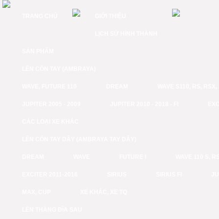
TRANG CHỦ
GIỚI THIỆU
LỊCH SỬ HÌNH THÀNH
SẢN PHẨM
LÊN CÔN TAY (AMBRAYA)
WAVE, FUTURE 110
DREAM
WAVE S110, RS, RSX
JUPITER 2005 - 2009
JUPITER 2010 - 2018 - FI
EXC
CÁC LOẠI XE KHÁC
LÊN CÔN TAY DÂY (AMBRAYA TAY DÂY)
DREAM
WAVE
FUTURE I
WAVE 110 S, RS
EXCITER 2011-2016
SIRIUS
SIRIUS FI
JU
MAX, CUP
XE KHÁC, XE TQ
LÊN THẮNG ĐĨA SAU