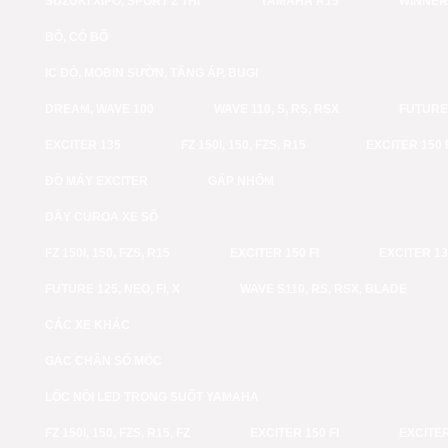
SUZUKI XIPO, SPORT 2 THÌ
YAMAHA R15
WINNER
BÔ, CỔ BÔ
IC ĐỘ, MOBIN SƯỜN, TĂNG ÁP, BUGI
DREAM, WAVE 100
WAVE 110, S, RS, RSX
FUTURE 
EXCITER 135
FZ 150I, 150, FZS, R15
EXCITER 150 
ĐỒ MÁY EXCITER
GẤP NHÔM
DÂY CUROA XE SỐ
FZ 150I, 150, FZS, R15
EXCITER 150 FI
EXCITER 1
FUTURE 125, NEO, FI, X
WAVE S110, RS, RSX, BLADE
CÁC XE KHÁC
GÁC CHÂN SỐ MÓC
LỐC NỒI LED TRONG SUỐT YAMAHA
FZ 150I, 150, FZS, R15, FZ
EXCITER 150 FI
EXCITER