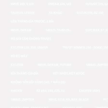
WAVE 100, S 110
DREAM 100, 110
FUTURE 110, 12
TAURUS, LEXAM
XE KHÁC
SUZUKI EN, GZ 150
LÊN THẮNG ĐĨA TRƯỚC, 2 ĐĨA
WAVE, DREAM
SIRIUS, TAURUS...
CUP, MAX, 67, 
BỘ NỒI CÔN CHỐNG TRƯỢT
EXCITER 135, 150, 155VVA
TRƯỢT WINNER 150 - SONIC 15
ĐỒ ĐỘ MÁY
EXCITER
WAVE, DREAM, FUTURE
SIRIUS, JUPITE
ĐĨA THẮNG CÙI DĨA
KÉT NHỚT, KÉT NƯỚC
NHÔNG SÊN DĨA VÀNG DID, 7 MÀU DID
RAIDER
FZ 150I, 150, FZS, FZ
EXCITER 150FI
SIRIUS, JUPITER
WAVE S110, RS, RSX, BLADE
FU