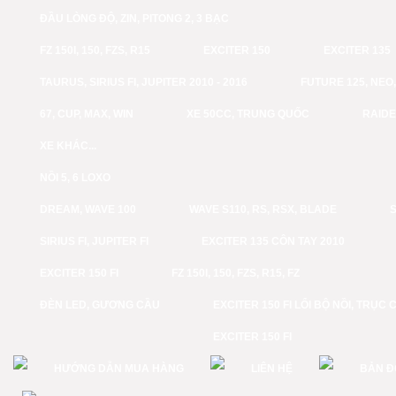
ĐẦU LÒNG ĐỘ, ZIN, PITONG 2, 3 BẠC
FZ 150I, 150, FZS, R15
EXCITER 150
EXCITER 135
TAURUS, SIRIUS FI, JUPITER 2010 - 2016
FUTURE 125, NEO, 
67, CUP, MAX, WIN
XE 50CC, TRUNG QUỐC
RAID
XE KHÁC...
NỒI 5, 6 LOXO
DREAM, WAVE 100
WAVE S110, RS, RSX, BLADE
S
SIRIUS FI, JUPITER FI
EXCITER 135 CÔN TAY 2010
EXCITER 150 FI
FZ 150I, 150, FZS, R15, FZ
ĐÈN LED, GƯƠNG CẦU
EXCITER 150 FI LỔI BỘ NỒI, TRỤC 
EXCITER 150 FI
HƯỚNG DẪN MUA HÀNG
LIÊN HỆ
BẢN Đ