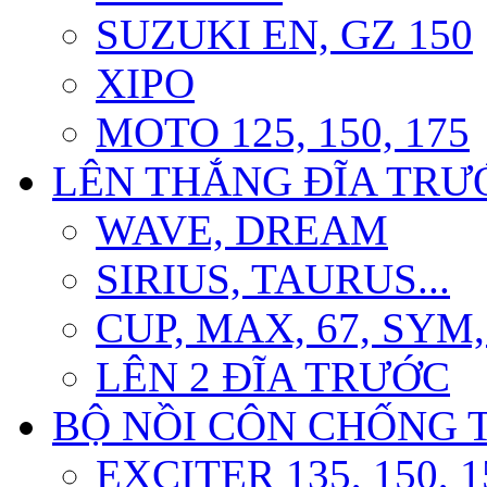
SUZUKI EN, GZ 150
XIPO
MOTO 125, 150, 175
LÊN THẮNG ĐĨA TRƯỚ
WAVE, DREAM
SIRIUS, TAURUS...
CUP, MAX, 67, SYM
LÊN 2 ĐĨA TRƯỚC
BỘ NỒI CÔN CHỐNG 
EXCITER 135, 150, 1