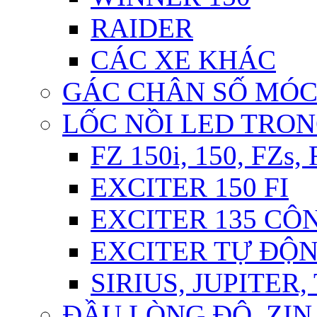
RAIDER
CÁC XE KHÁC
GÁC CHÂN SỐ MÓ
LỐC NỒI LED TRO
FZ 150i, 150, FZs,
EXCITER 150 FI
EXCITER 135 CÔ
EXCITER TỰ ĐỘ
SIRIUS, JUPITER
ĐẦU LÒNG ĐỘ, ZIN,