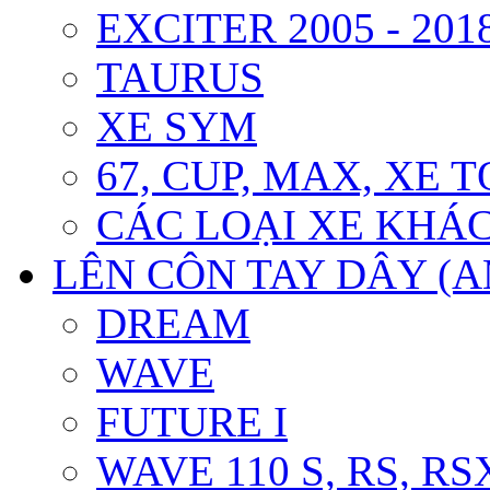
EXCITER 2005 - 201
TAURUS
XE SYM
67, CUP, MAX, XE T
CÁC LOẠI XE KHÁ
LÊN CÔN TAY DÂY (
DREAM
WAVE
FUTURE I
WAVE 110 S, RS, RS