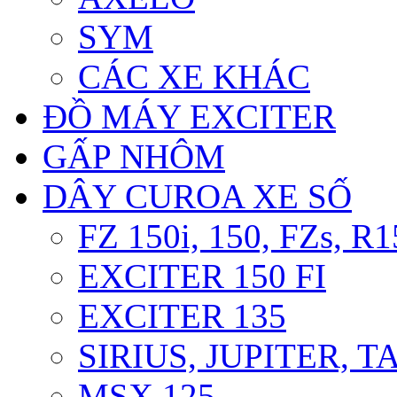
SYM
CÁC XE KHÁC
ĐỒ MÁY EXCITER
GẤP NHÔM
DÂY CUROA XE SỐ
FZ 150i, 150, FZs, R1
EXCITER 150 FI
EXCITER 135
SIRIUS, JUPITER, 
MSX 125