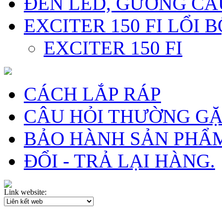
ĐÈN LED, GƯƠNG CẦ
EXCITER 150 FI LỔI 
EXCITER 150 FI
CÁCH LẮP RÁP
CÂU HỎI THƯỜNG G
BẢO HÀNH SẢN PHẨ
ĐỔI - TRẢ LẠI HÀNG.
Link website: