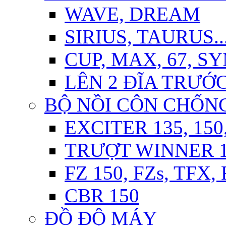
WAVE, DREAM
SIRIUS, TAURUS..
CUP, MAX, 67, S
LÊN 2 ĐĨA TRƯỚ
BỘ NỒI CÔN CHỐN
EXCITER 135, 150
TRƯỢT WINNER 15
FZ 150, FZs, TFX,
CBR 150
ĐỒ ĐỘ MÁY