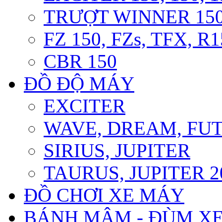
TRƯỢT WINNER 150 
FZ 150, FZs, TFX, R
CBR 150
ĐỒ ĐỘ MÁY
EXCITER
WAVE, DREAM, FU
SIRIUS, JUPITER
TAURUS, JUPITER 20
ĐỒ CHƠI XE MÁY
BÁNH MÂM - ĐÙM X