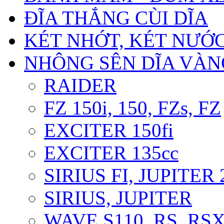
ĐĨA THẮNG CÙI DĨA
KÉT NHỚT, KÉT NƯỚ
NHÔNG SÊN DĨA VÀNG
RAIDER
FZ 150i, 150, FZs, FZ
EXCITER 150fi
EXCITER 135cc
SIRIUS FI, JUPITER
SIRIUS, JUPITER
WAVE S110, RS, RS