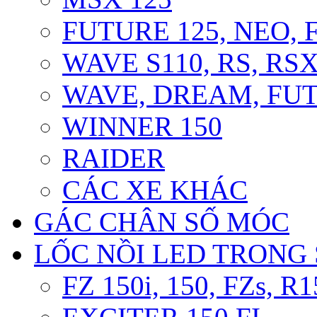
FUTURE 125, NEO, F
WAVE S110, RS, RS
WAVE, DREAM, FUT
WINNER 150
RAIDER
CÁC XE KHÁC
GÁC CHÂN SỐ MÓC
LỐC NỒI LED TRONG
FZ 150i, 150, FZs, R1