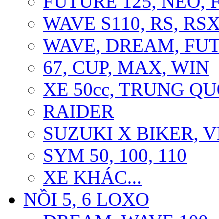
FUTURE 125, NEO, F
WAVE S110, RS, RS
WAVE, DREAM, FU
67, CUP, MAX, WIN
XE 50cc, TRUNG Q
RAIDER
SUZUKI X BIKER, 
SYM 50, 100, 110
XE KHÁC...
NỒI 5, 6 LOXO