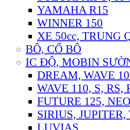
YAMAHA R15
WINNER 150
XE 50cc, TRUNG
BÔ, CỔ BÔ
IC ĐỘ, MOBIN SƯỜN
DREAM, WAVE 10
WAVE 110, S, RS,
FUTURE 125, NE
SIRIUS, JUPITER
LUVIAS