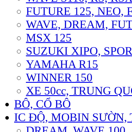
FUTURE 125, NEO, F
WAVE, DREAM, FUT
MSX 125
SUZUKI XIPO, SPOR
YAMAHA R15
WINNER 150
XE 50cc, TRUNG Q
BÔ, CỔ BÔ
IC ĐỘ, MOBIN SƯỜN, 
DREAM, WAVE 100