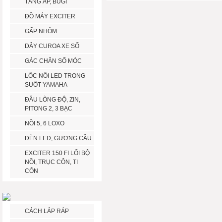
TĂNG ÁP, BUGI
ĐỒ MÁY EXCITER
GẤP NHÔM
DÂY CUROA XE SỐ
GÁC CHÂN SỐ MÓC
LỐC NỒI LED TRONG
SUỐT YAMAHA
ĐẦU LÒNG ĐỘ, ZIN,
PITONG 2, 3 BẠC
NỒI 5, 6 LOXO
ĐÈN LED, GƯƠNG CẦU
EXCITER 150 FI LỔI BỘ
NỒI, TRỤC CÔN, TI
CÔN
CÁCH LẮP RÁP