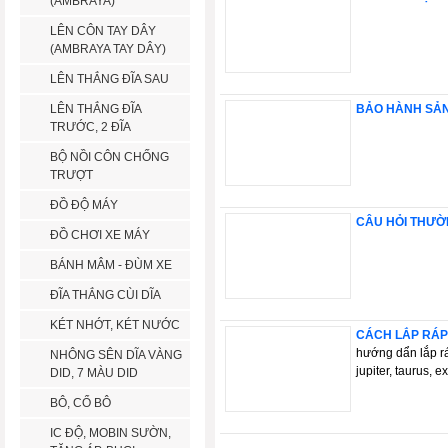
(AMBRAYA)
LÊN CÔN TAY DÂY
(AMBRAYA TAY DÂY)
LÊN THẮNG ĐĨA SAU
LÊN THẮNG ĐĨA
BẢO HÀNH SẢ
TRƯỚC, 2 ĐĨA
BỘ NỒI CÔN CHỐNG
TRƯỢT
ĐỒ ĐỘ MÁY
CÂU HỎI THƯỜ
ĐỒ CHƠI XE MÁY
BÁNH MÂM - ĐÙM XE
ĐĨA THẮNG CÙI DĨA
KÉT NHỚT, KÉT NƯỚC
CÁCH LẮP RÁP
hướng dẩn lắp ráp
NHÔNG SÊN DĨA VÀNG
jupiter, taurus, exc
DID, 7 MÀU DID
BÔ, CỔ BÔ
IC ĐỘ, MOBIN SƯỜN,