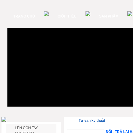
TRANG CHỦ
GIỚI THIỆU
SẢN PHẨM
Tư vấn kỹ thuật
LÊN CÔN TAY
ĐỔI - TRẢ LẠI 