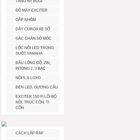
TĂNG ÁP, BUGI
ĐỒ MÁY EXCITER
GẤP NHÔM
DÂY CUROA XE SỐ
GÁC CHÂN SỐ MÓC
LỐC NỒI LED TRONG
SUỐT YAMAHA
ĐẦU LÒNG ĐỘ, ZIN,
PITONG 2, 3 BẠC
NỒI 5, 6 LOXO
ĐÈN LED, GƯƠNG CẦU
EXCITER 150 FI LỔI BỘ
NỒI, TRỤC CÔN, TI
CÔN
CÁCH LẮP RÁP