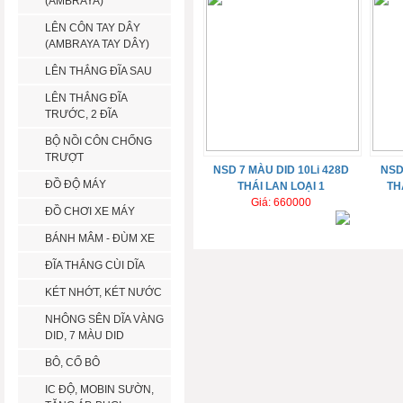
(AMBRAYA)
LÊN CÔN TAY DÂY
(AMBRAYA TAY DÂY)
LÊN THẮNG ĐĨA SAU
LÊN THẮNG ĐĨA
TRƯỚC, 2 ĐĨA
BỘ NỒI CÔN CHỐNG
TRƯỢT
NSD 7 MÀU DID 10Li 428D
NSD
ĐỒ ĐỘ MÁY
THÁI LAN LOẠI 1
TH
Giá: 660000
ĐỒ CHƠI XE MÁY
BÁNH MÂM - ĐÙM XE
ĐĨA THẮNG CÙI DĨA
KÉT NHỚT, KÉT NƯỚC
NHÔNG SÊN DĨA VÀNG
DID, 7 MÀU DID
BÔ, CỔ BÔ
IC ĐỘ, MOBIN SƯỜN,