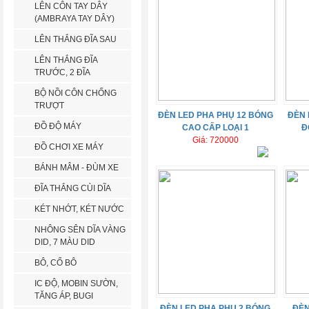
LÊN CÔN TAY DÂY
(AMBRAYA TAY DÂY)
LÊN THẮNG ĐĨA SAU
LÊN THẮNG ĐĨA
TRƯỚC, 2 ĐĨA
BỘ NỒI CÔN CHỐNG
TRƯỢT
ĐÈN LED PHA PHỤ 12 BÓNG
ĐÈN 
ĐỒ ĐỘ MÁY
CAO CẤP LOẠI 1
Đ
Giá: 720000
ĐỒ CHƠI XE MÁY
BÁNH MÂM - ĐÙM XE
ĐĨA THẮNG CÙI DĨA
KÉT NHỚT, KÉT NƯỚC
NHÔNG SÊN DĨA VÀNG
DID, 7 MÀU DID
BÔ, CỔ BÔ
IC ĐỘ, MOBIN SƯỜN,
TĂNG ÁP, BUGI
ĐÈN LED PHA PHỤ 2 BÓNG
ĐÈN