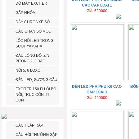
ĐỒ MÁY EXCITER
CAO CẤP LOẠI 1
Giá: 620000
GẤP NHÔM
DÂY CUROA XE SỐ
GÁC CHÂN SỐ MÓC
LỐC NỒI LED TRONG
SUỐT YAMAHA
ĐẦU LÒNG ĐỘ, ZIN,
PITONG 2, 3 BẠC
NỒI 5, 6 LOXO
ĐÈN LED, GƯƠNG CẦU
ĐÈN LED PHA PHỤ K6 CAO
BÓN
EXCITER 150 FI LỔI BỘ
CẤP LOẠI 1
NỒI, TRỤC CÔN, TI
Giá: 420000
CÔN
CÁCH LẮP RÁP
CÂU HỎI THƯỜNG GẶP