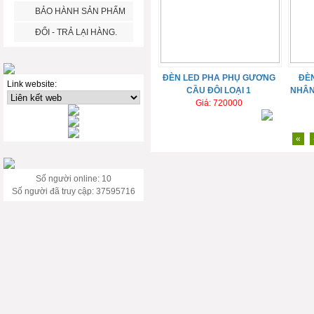
BẢO HÀNH SẢN PHẨM
ĐỔI - TRẢ LẠI HÀNG.
ĐÈN LED PHA PHỤ GƯƠNG
ĐÈN
Link website:
CẦU ĐÔI LOẠI 1
NHÂN
Giá: 720000
«
Số người online: 10
Số người đã truy cập: 37595716