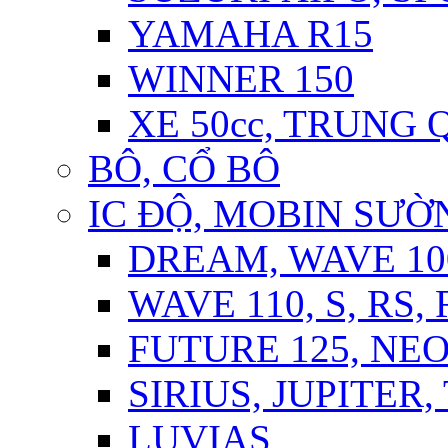
YAMAHA R15
WINNER 150
XE 50cc, TRUNG
BÔ, CỔ BÔ
IC ĐỘ, MOBIN SƯỜN
DREAM, WAVE 10
WAVE 110, S, RS,
FUTURE 125, NE
SIRIUS, JUPITER
LUVIAS