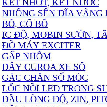
KÉT NHỚT, KÉT NƯỚC
NHÔNG SÊN DĨA VÀNG D
BÔ, CỔ BÔ
IC ĐỘ, MOBIN SƯỜN, T
ĐỒ MÁY EXCITER
GẤP NHÔM
DÂY CUROA XE SỐ
GÁC CHÂN SỐ MÓC
LỐC NỒI LED TRONG 
ĐẦU LÒNG ĐỘ, ZIN, PIT