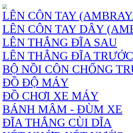
LÊN CÔN TAY (AMBRAY
LÊN CÔN TAY DÂY (AM
LÊN THẮNG ĐĨA SAU
LÊN THẮNG ĐĨA TRƯỚC,
BỘ NỒI CÔN CHỐNG T
ĐỒ ĐỘ MÁY
ĐỒ CHƠI XE MÁY
BÁNH MÂM - ĐÙM XE
ĐĨA THẮNG CÙI DĨA