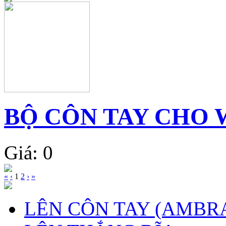
BỘ CÔN TAY CHO 
Giá: 0
«
‹
1
2
›
»
LÊN CÔN TAY (AMBR