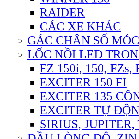
RAIDER
CÁC XE KHÁC
GÁC CHÂN SỐ MÓ
LỐC NỒI LED TRO
FZ 150i, 150, FZs,
EXCITER 150 FI
EXCITER 135 CÔ
EXCITER TỰ ĐỘ
SIRIUS, JUPITER
ĐẦU LÒNG ĐỘ, ZIN,