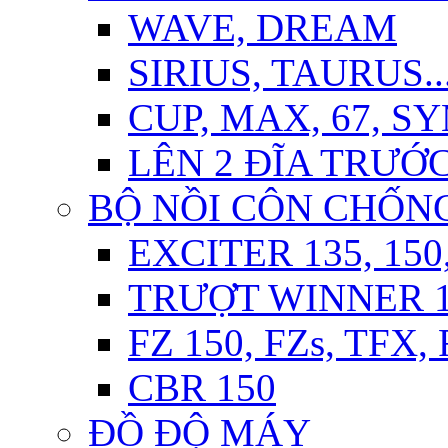
WAVE, DREAM
SIRIUS, TAURUS..
CUP, MAX, 67, S
LÊN 2 ĐĨA TRƯỚ
BỘ NỒI CÔN CHỐN
EXCITER 135, 150
TRƯỢT WINNER 15
FZ 150, FZs, TFX,
CBR 150
ĐỒ ĐỘ MÁY