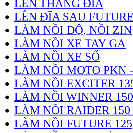
LÊN THẮNG ĐĨA
LÊN ĐĨA SAU FUTURE 
LÀM NỒI ĐỘ, NỒI ZIN
LÀM NỒI XE TAY GA
LÀM NỒI XE SỐ
LÀM NỒI MOTO PKN -
LÀM NỒI EXCITER 135
LÀM NỒI WINNER 150
LÀM NỒI RAIDER 150 
LÀM NỒI FUTURE 125,