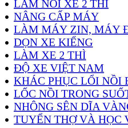
LÀM NỒI XE 2 THÌ
NÂNG CẤP MÁY
LÀM MÁY ZIN, MÁY 
DỌN XE KIỂNG
LÀM XE 2 THÌ
ĐỘ XE VIỆT NAM
KHÁC PHỤC LỔI NỒI 
LỐC NỒI TRONG SUỐ
NHÔNG SÊN DĨA VÀN
TUYỂN THỢ VÀ HỌC 