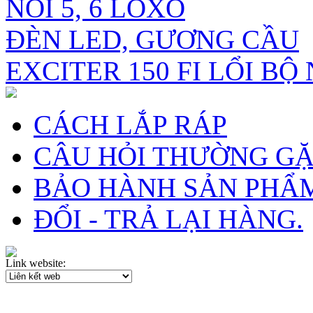
NỒI 5, 6 LOXO
ĐÈN LED, GƯƠNG CẦU
EXCITER 150 FI LỔI BỘ
CÁCH LẮP RÁP
CÂU HỎI THƯỜNG G
BẢO HÀNH SẢN PHẨ
ĐỔI - TRẢ LẠI HÀNG.
Link website: